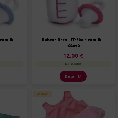
 cumlik -
Rubens Barn - Fľaška a cumlik -
rúžová
12,00 €
Na sklade
Detail
Skladom