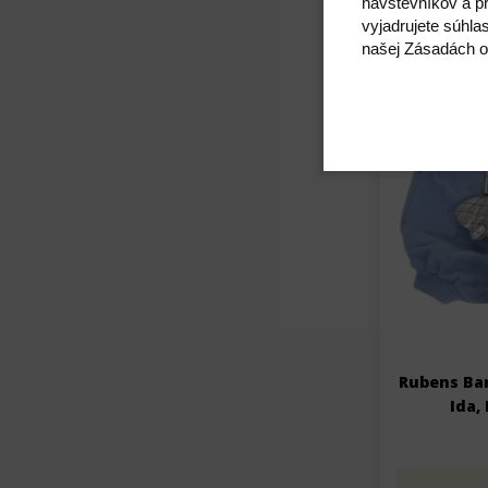
návštevníkov a pr
Skladom
vyjadrujete súhla
našej Zásadách o
Rubens Bar
Ida,