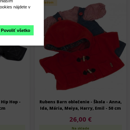
úhlasím"
Skladom
ookies nájdete v
Povoliť všetko
 Hip Hop -
Rubens Barn oblečenie - Škola - Anna,
 cm
Ida, Mária, Meiya, Harry, Emil - 50 cm
26,00 €
Na sklade