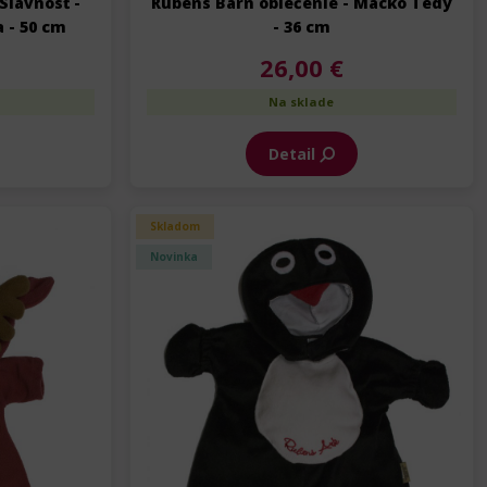
Slávnosť -
Rubens Barn oblečenie - Macko Tedy
a - 50 cm
- 36 cm
26,00 €
Na sklade
Detail
Skladom
Novinka