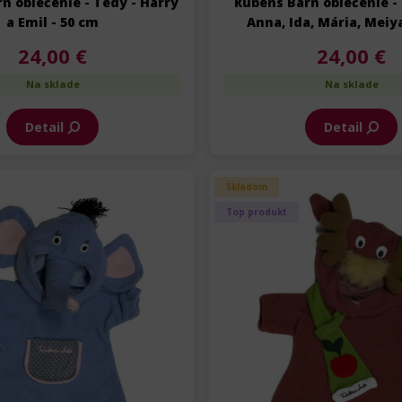
n oblečenie - Tedy - Harry
Rubens Barn oblečenie - 
a Emil - 50 cm
Anna, Ida, Mária, Meiy
24,00 €
24,00 €
Na sklade
Na sklade
Detail
Detail
Skladom
Top produkt