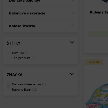
Donáška balónov
Rubens Ba
Balónové dekorácie
Koleso šťastia
ŠTÍTKY
Novinka
(7)
Top produkt
(3)
Skladom
ZNAČKA
Kalisan - Sempertex
(1)
Rubens Barn
(22)