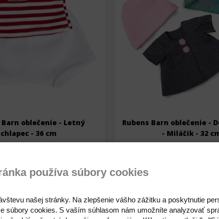
Barn oblečenie - Letný
Rubens Barn oblečenie - 
chlapec - 36 cm
- Miláčik - 32 c
9,50 €
20,00 €
Na sklade
Na sklade
ránka používa súbory cookies
Detail
Detail
ávštevu našej stránky. Na zlepšenie vášho zážitku a poskytnutie pe
e súbory cookies. S vaším súhlasom nám umožníte analyzovať spr