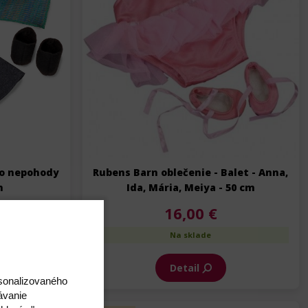
Do nepohody
Rubens Barn oblečenie - Balet - Anna,
m
Ida, Mária, Meiya - 50 cm
16,00 €
Na sklade
Detail
rsonalizovaného
ávanie