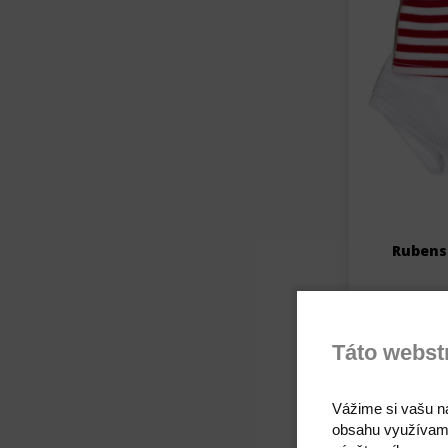
Rubens 
Táto webst
Vážime si vašu n
obsahu využívam