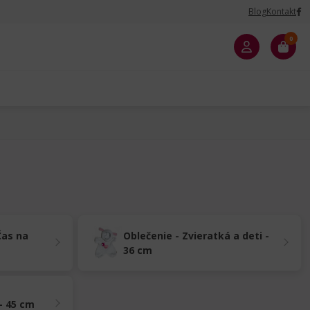
Blog
Kontakt
0
Čas na
Oblečenie - Zvieratká a deti -
36 cm
- 45 cm