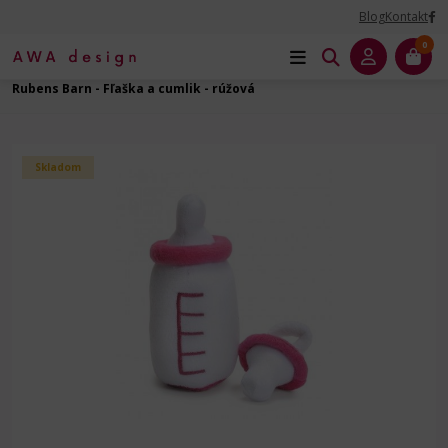
Blog
Kontakt
0
Úvod
Príslušenstvo ku bábikam
Oblečenie - Bábätka - 45 cm
Rubens Barn - Fľaška a cumlik - rúžová
Skladom