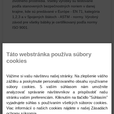
životného prostredia. Všetky výrobky sú testované
podľa stanovených bezpečnostných noriem v danej
krajine, kde sú predávané v Európe - EN 71, kategória
1,2,3 a v Spojených štátoch - ASTM - normy. Výrobný
závod pre všetky bábiky je certifikovaný podľa normy
ISO 9001.
Súvisiace produkty
Táto webstránka používa súbory
cookies
Skladom
Skladom
Vážime si vašu návštevu našej stránky. Na zlepšenie vášho
zážitku a poskytnutie personalizovaného obsahu využívame
súbory cookies. S vaším súhlasom nám umožníte
analyzovať správanie návštevníkov a prispôsobiť našu
stránku vašim preferenciám. Kliknutím na tlačidlo "Súhlasím"
vyjadrujete súhlas s používaním všetkých súborov cookies.
Viac informácií o našich cookies nájdete v našej Zásadách
Rubens Barn - Fľaška a
Rubens Barn - Pomôcky ku
ochrany súkromia.