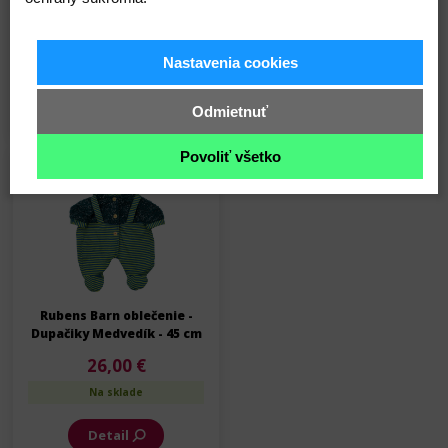
cumlik - modrý
stolovaniu
12,00 €
19,00 €
Nastavenia cookies
Na sklade
Na sklade
Detail
Detail
Odmietnuť
Povoliť všetko
Skladom
Rubens Barn oblečenie -
Dupačiky Medvedík - 45 cm
26,00 €
Na sklade
Detail