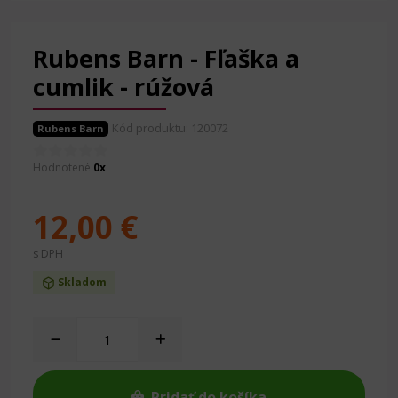
Rubens Barn - Fľaška a
cumlik - rúžová
Kód produktu: 120072
Rubens Barn
Hodnotené
0x
12,00 €
s DPH
Skladom
Pridať do košíka