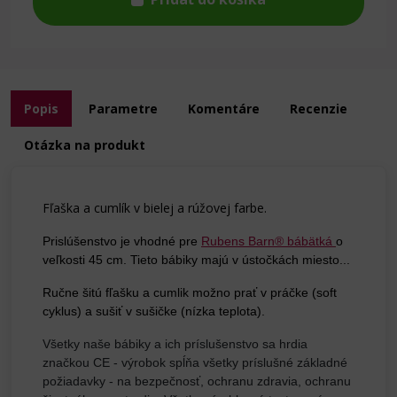
Popis
Parametre
Komentáre
Recenzie
Otázka na produkt
Fľaška a cumlík v bielej a rúžovej farbe.
Prislúšenstvo je vhodné pre
Rubens Barn® bábätká
o
veľkosti 45 cm. Tieto bábiky majú v ústočkách miesto...
Ručne šitú fľašku a cumlik možno prať v práčke (soft
cyklus) a sušiť v sušičke (nízka teplota).
Všetky naše bábiky a ich príslušenstvo sa hrdia
značkou CE - výrobok spĺňa všetky príslušné základné
požiadavky - na bezpečnosť, ochranu zdravia, ochranu