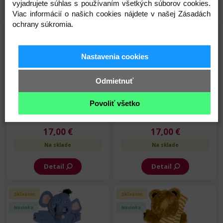
vyjadrujete súhlas s používaním všetkých súborov cookies.
Detail
Detail
Viac informácií o našich cookies nájdete v našej Zásadách
ochrany súkromia.
Skladom
Skladom
Novinka
Top produkt
Nastavenia cookies
Odmietnuť
Povoliť všetko
Rubens Barn oblečenie -
Rubens Barn oblečenie -
Tučniak - 36 cm
Sobík - 36 cm
17,00 €
17,00 €
Na sklade
Na sklade
Detail
Detail
Skladom
Skladom
Novinka
Novinka