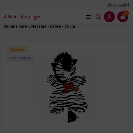
Blog
Kontakt
0
Úvod
Príslušenstvo ku bábikam
Oblečenie - Zvieratká a deti - 36 cm
Rubens Barn oblečenie - Zebra - 36 cm
Skladom
Top produkt