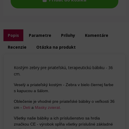
Popis
Parametre
Prílohy
Komentáre
Recenzie
Otázka na produkt
Kostým zebry pre priateľskú, terapeutickú bábiku - 36
cm.
Veselý a priateľský kostým - Zebra v bielo čiernej farbe
s kapucou a šálom.
Oblečenie je vhodné pre priateľské bábiky o veľkosti 36
cm -
Deti
a
Masky zvierat
.
Všetky naše bábiky a ich príslušenstvo sa hrdia
značkou CE - výrobok spĺňa všetky príslušné základné