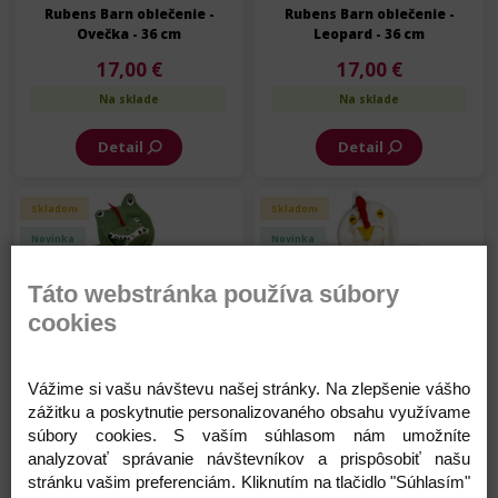
Rubens Barn oblečenie -
Rubens Barn oblečenie -
Ovečka - 36 cm
Leopard - 36 cm
17,00 €
17,00 €
Na sklade
Na sklade
Detail
Detail
Skladom
Skladom
Novinka
Novinka
Táto webstránka používa súbory
cookies
Rubens Barn oblečenie -
Rubens Barn oblečenie -
Vážime si vašu návštevu našej stránky. Na zlepšenie vášho
Krokodíl - 36 cm
Kuriatko - 36 cm
zážitku a poskytnutie personalizovaného obsahu využívame
17,00 €
17,00 €
súbory cookies. S vaším súhlasom nám umožníte
analyzovať správanie návštevníkov a prispôsobiť našu
Na sklade
Na sklade
stránku vašim preferenciám. Kliknutím na tlačidlo "Súhlasím"