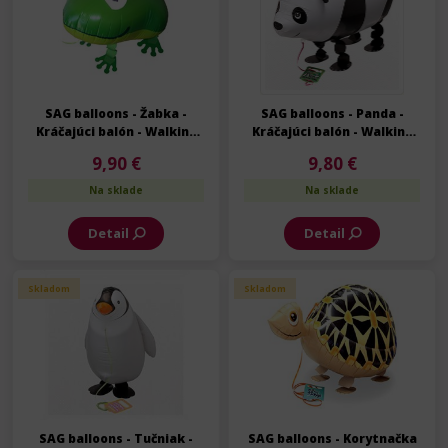
SAG balloons - Žabka -
SAG balloons - Panda -
Kráčajúci balón - Walking
Kráčajúci balón - Walking
balloon - 50 cm
balloon - 71 cm
9,90 €
9,80 €
Na sklade
Na sklade
Detail
Detail
Skladom
Skladom
SAG balloons - Tučniak -
SAG balloons - Korytnačka