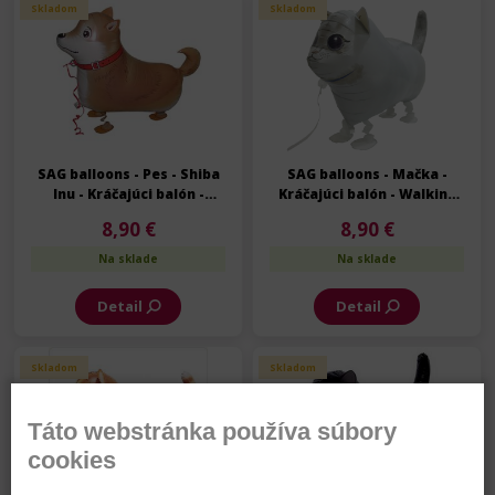
Skladom
Skladom
SAG balloons - Pes - Shiba
SAG balloons - Mačka -
Inu - Kráčajúci balón -
Kráčajúci balón - Walking
Walking balloon - 57 cm
balloon - 60 cm
8,90 €
8,90 €
Na sklade
Na sklade
Detail
Detail
Skladom
Skladom
Táto webstránka používa súbory
cookies