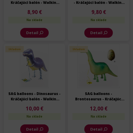
Kráčajúci balón - Walking
- Kráčajúci balón - Walking
balloon - 40 cm
balloon - 50 cm
8,90 €
9,80 €
Na sklade
Na sklade
Detail
Detail
Skladom
Skladom
SAG balloons - Dinosaurus -
SAG balloons -
Kráčajúci balón - Walking
Brontosaurus - Kráčajúci
balloon - 75 cm
balón - Walking balloon -
10,00 €
12,00 €
114 cm
Na sklade
Na sklade
Detail
Detail