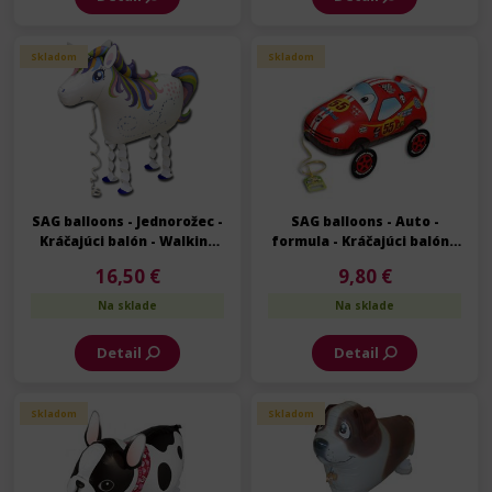
Skladom
Skladom
SAG balloons - Jednorožec -
SAG balloons - Auto -
Kráčajúci balón - Walking
formula - Kráčajúci balón -
balloon - 63 cm
Walking balloon - 60 cm
16,50 €
9,80 €
Na sklade
Na sklade
Detail
Detail
Skladom
Skladom