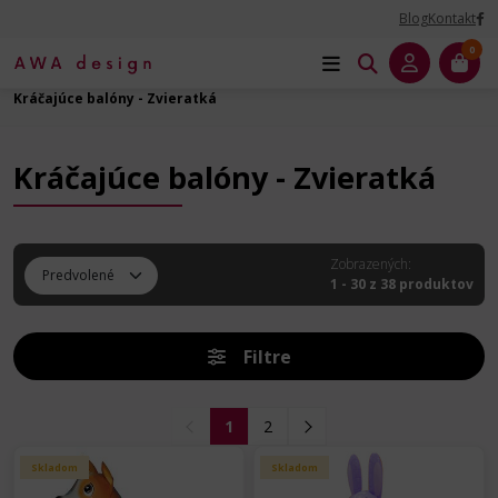
Blog
Kontakt
0
Úvod
Balóny na Párty
Zvieratá - fóliový balón
Kráčajúce balóny - Zvieratká
Kráčajúce balóny - Zvieratká
Zobrazených:
1 - 30 z 38 produktov
Filtre
1
2
Skladom
Skladom