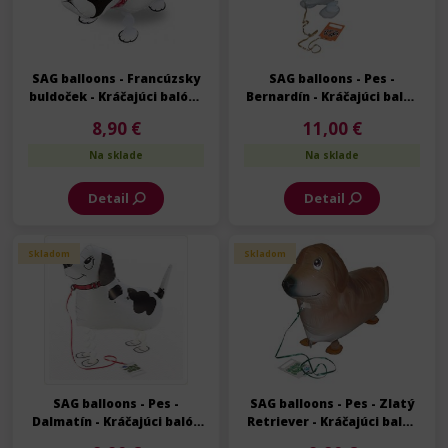
SAG balloons - Francúzsky
SAG balloons - Pes -
buldoček - Kráčajúci balón -
Bernardín - Kráčajúci balón
Walking balloon - 40 cm
- Walking balloon - 70 cm
8,90 €
11,00 €
Na sklade
Na sklade
Detail
Detail
Skladom
Skladom
SAG balloons - Pes -
SAG balloons - Pes - Zlatý
Dalmatín - Kráčajúci balón
Retriever - Kráčajúci balón
- Walking balloon - 57 cm
- Walking balloon - 73 cm