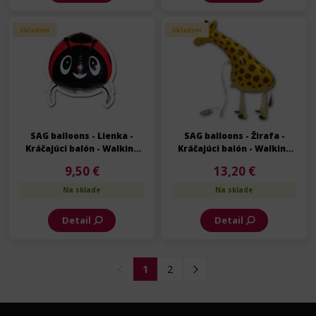
Skladom
Skladom
SAG balloons - Lienka -
SAG balloons - Žirafa -
Kráčajúci balón - Walking
Kráčajúci balón - Walking
balloon - 57 cm
balloon - 68 cm
9,50 €
13,20 €
Na sklade
Na sklade
Detail
Detail
1
2