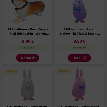
SAG balloons - Pes - Corgie
SAG balloons - Zajac
- Kráčajúci balón - Walking
fialový - Kráčajúci balón -
balloon - 53 cm
Walking balloon - 61 cm
8,90 €
9,50 €
Na sklade
Na sklade
Detail
Detail
Skladom
Skladom
SAG balloons - Zajac biely -
SAG balloons - Zajac ružový