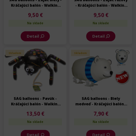
Kráčajúci balón - Walking
- Kráčajúci balón - Walking
balloon - 61 cm
balloon - 61 cm
9,50 €
9,50 €
Na sklade
Na sklade
Detail
Detail
Skladom
Skladom
SAG balloons - Pavúk -
SAG balloons - Biely
Kráčajúci balón - Walking
medveď - Kráčajúci balón -
balloon - 55 cm
Walking balloon - 70 cm
13,50 €
7,90 €
Na sklade
Na sklade
Detail
Detail