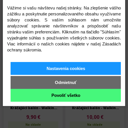
Vážime si vašu návštevu našej stránky. Na zlepšenie vášho
SAG balloons - Mačka -
SAG balloons - Mačka -
zážitku a poskytnutie personalizovaného obsahu využívame
Kráčajúci balón - Walking
Kráčajúci balón - Walking
súbory cookies. S vaším súhlasom nám umožníte
balloon - 60 cm
balloon - 60 cm
8,90 €
9,90 €
analyzovať správanie návštevníkov a prispôsobiť našu
stránku vašim preferenciám. Kliknutím na tlačidlo "Súhlasím"
Na sklade
Na sklade
vyjadrujete súhlas s používaním všetkých súborov cookies.
Viac informácií o našich cookies nájdete v našej Zásadách
Detail
Detail
ochrany súkromia.
Skladom
Skladom
Nastavenia cookies
Odmietnuť
Povoliť všetko
SAG balloons - Prasiatko -
SAG balloons - Krava -
Kráčajúci balón - Walking
Kráčajúci balón - Walking
balloon - 62 cm
balloon - 70 cm
9,90 €
10,00 €
Na sklade
Na sklade