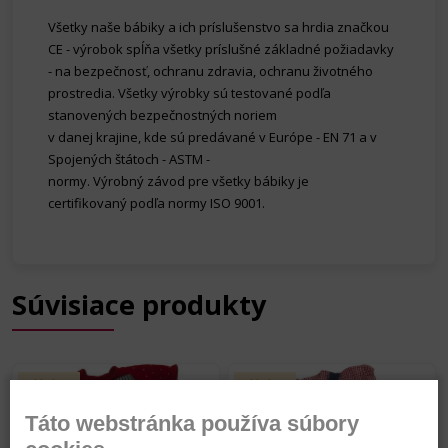
Všetky naše bábiky a ich príslušenstvo sa hrdia značkou
CE - výrobok spĺňa všetky príslušné základné požiadavky
- na bezpečnosť, ochranu zdravia, ochranu životného
prostredia. V
šetky výrobky sú testované podľa
stanovených bezpečnostných noriem
v danej krajine, kde sú predávané v Európe - EN 71 a v
Spojených štátoch - ASTM -
normy.
Výrobný závod pre všetky bábiky je
certifikovaný podľa normy ISO 9001.
Súvisiace produkty
Skladom
Skladom
Novinka
Táto webstránka používa súbory
Top produkt