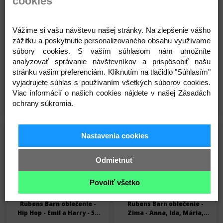
cookies
Vážime si vašu návštevu našej stránky. Na zlepšenie vášho
zážitku a poskytnutie personalizovaného obsahu využívame
Rubens Barn oblečenie -
Rubens Barn oblečenie -
súbory cookies. S vaším súhlasom nám umožníte
Slávnosť - Anna, Ida, Mária,
Škola - Anna, Ida, Mária,
Meiya - 50 cm
Meiya, Harry, Emil - 50 cm
analyzovať správanie návštevníkov a prispôsobiť našu
24,00 €
26,00 €
stránku vašim preferenciám. Kliknutím na tlačidlo "Súhlasím"
Na sklade
Na sklade
vyjadrujete súhlas s používaním všetkých súborov cookies.
Viac informácií o našich cookies nájdete v našej Zásadách
Detail
Detail
ochrany súkromia.
Skladom
Skladom
Nastavenia cookies
Odmietnuť
Povoliť všetko
Rubens Barn oblečenie -
Rubens Barn oblečenie -
Hip Hop - Emil a Harry - 50
Zima - Anna, Ida, Mária,
cm
Meiya - 50 cm