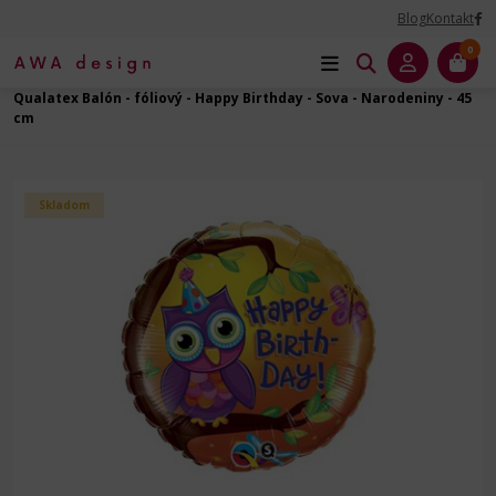
Blog
Kontakt
0
Úvod
Balóny na Párty
Narodeniny - fóliový balón
Qualatex Balón - fóliový - Happy Birthday - Sova - Narodeniny - 45
cm
Skladom