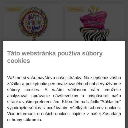
Skladom
Skladom
Qualatex Balón - fóliový -
Qualatex Balón - fóliový -
Táto webstránka používa súbory
lízatko - Happy Birthday -
Happy Birthday -
cookies
Narodeniny - 106 cm
Narodeniny - 104 cm
5,80 €
9,45 €
Na sklade
Na sklade
Vážime si vašu návštevu našej stránky. Na zlepšenie vášho
zážitku a poskytnutie personalizovaného obsahu využívame
Detail
Detail
súbory cookies. S vaším súhlasom nám umožníte
analyzovať správanie návštevníkov a prispôsobiť našu
stránku vašim preferenciám. Kliknutím na tlačidlo "Súhlasím"
Skladom
Skladom
vyjadrujete súhlas s používaním všetkých súborov cookies.
Viac informácií o našich cookies nájdete v našej Zásadách
ochrany súkromia.