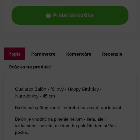
Pridať do košíka
Popis
Parametre
Komentáre
Recenzie
Otázka na produkt
Qualatex Balón - fóliový - Happy Birthday -
Narodeniny - 45 cm
Balón má spätný ventil - netreba ho viazať, ani letovať.
Balón je vhodný na plnenie héliom - lieta, ale i
vzduchom - nelieta, ale kam ho položíte tam si Vás
počká...