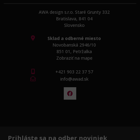
AWA design s.r.o. Staré Grunty 332
Bratislava, 841 04
Slovensko
Sklad a odberné miesto
Novobanská 2946/10
851 01, Petržalka
Zobraziť na mape
+421 903 22 37 57
info@awad.sk
Prihláste sa na odber noviniek