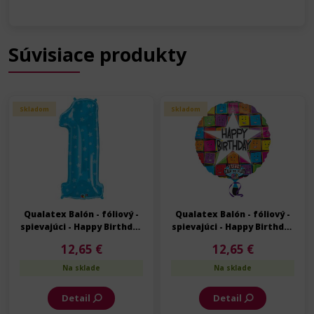
Súvisiace produkty
Skladom
Skladom
Qualatex Balón - fóliový -
Qualatex Balón - fóliový -
spievajúci - Happy Birthday
spievajúci - Happy Birthday
- Narodeniny - 70 cm
- Narodeniny - 70 cm
12,65 €
12,65 €
Na sklade
Na sklade
Detail
Detail