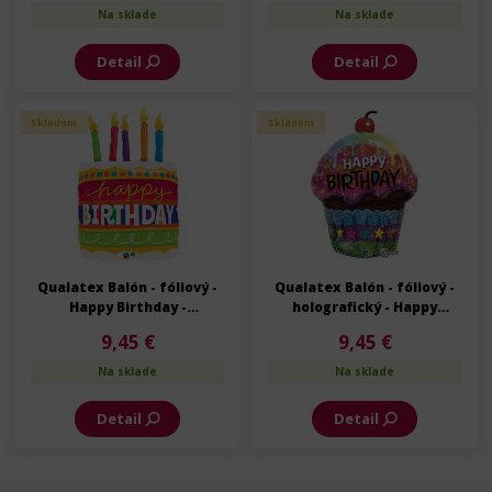
Na sklade
Na sklade
Detail
Detail
Skladom
Skladom
Qualatex Balón - fóliový -
Qualatex Balón - fóliový -
Happy Birthday -
holografický - Happy
Narodeniny - 89 cm
Birthday - Narodeniny - 89
9,45 €
9,45 €
cm
Na sklade
Na sklade
Detail
Detail