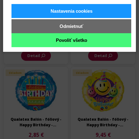
Nastavenia cookies
Qualatex Balón - fóliový -
Qualatex Balón - fóliový -
Happy Birthday -
Happy Birthday -
Odmietnuť
Narodeniny - 91 cm
Narodeniny - 91 cm
9,45 €
9,45 €
Povoliť všetko
Na sklade
Na sklade
Detail
Detail
Skladom
Skladom
Qualatex Balón - fóliový -
Qualatex Balón - fóliový -
Happy Birthday -
Happy Birthday -
Narodeniny - 45 cm
Narodeniny - 91 cm
2,85 €
9,45 €