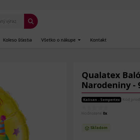
Koleso šťastia
Všetko o nákupe
Kontakt
ový - Happy Birthday - Narodeniny - 91 cm
Qualatex Balón
Narodeniny - 
Kód prod
Kalisan - Sempertex
Hodnotené
0x
Skladom