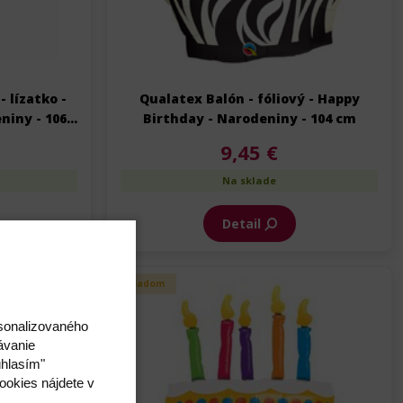
- lízatko -
Qualatex Balón - fóliový - Happy
niny - 106
Birthday - Narodeniny - 104 cm
9,45 €
Na sklade
Detail
Skladom
rsonalizovaného
ávanie
úhlasím"
ookies nájdete v