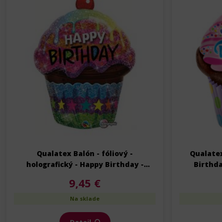
Qualatex Balón - fóliový -
Qualatex
holografický - Happy Birthday -
Birthda
Narodeniny - 89 cm
9,45 €
Na sklade