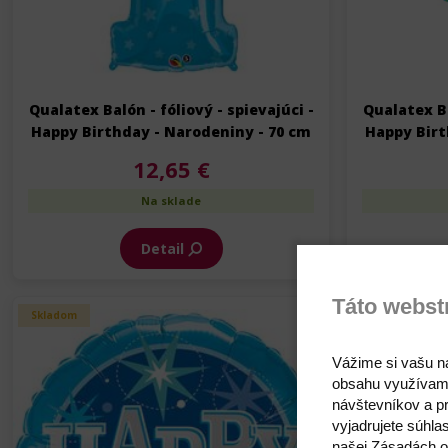
Qualatex Balón - fóliový - spievajúci -
Qualatex Ba
Happy Birthday - Narodeniny - 70 cm
Happy Birt
12,65 €
Na sklade
Detail
Táto webst
Skladom
Skladom
Vážime si vašu n
obsahu využívam
návštevníkov a pr
vyjadrujete súhla
našej Zásadách o