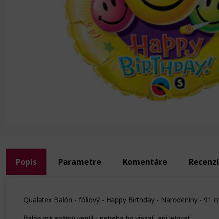
Popis
Parametre
Komentáre
Recenz
Qualatex Balón - fóliový - Happy Birthday - Narodeniny - 91 
Balón má spätný ventil - netreba ho viazať, ani letovať.