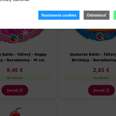
Nastavenia cookies
Odmietnuť
 Balón - fóliový - Happy
Qualatex Balón - fóliov
y - Narodeniny - 91 cm
Birthday - Narodeniny
9,45 €
2,85 €
Na sklade
Na sklade
Detail
Detail