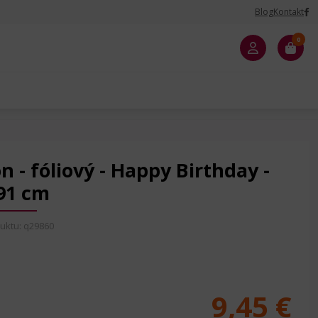
Blog
Kontakt
0
 - fóliový - Happy Birthday -
91 cm
uktu: q29860
9,45 €