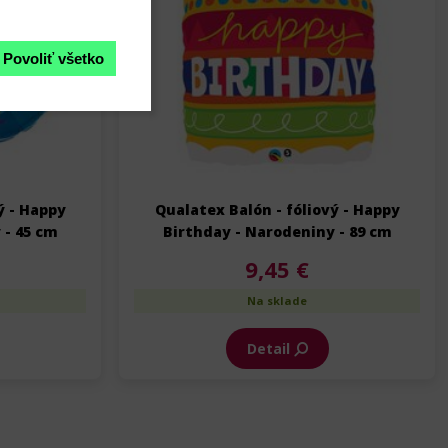
Povoliť všetko
ý - Happy
Qualatex Balón - fóliový - Happy
 - 45 cm
Birthday - Narodeniny - 89 cm
9,45 €
Na sklade
Detail