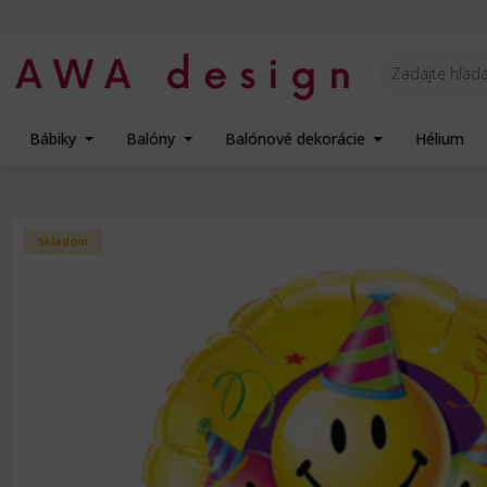
Bábiky
Balóny
Balónové dekorácie
Hélium
Úvod
Balóny na Párty
Narodeniny - fóliový balón
Qualatex Balón - fóli
Skladom