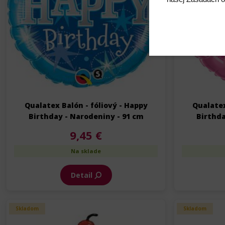
Qualatex Balón - fóliový - Happy
Qualatex
Birthday - Narodeniny - 91 cm
Birthda
9,45 €
Na sklade
Detail
Skladom
Skladom