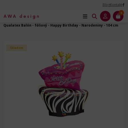
Blog
Kontakt
0
Úvod
Balóny na Párty
Narodeniny - fóliový balón
Qualatex Balón - fóliový - Happy Birthday - Narodeniny - 104 cm
Skladom