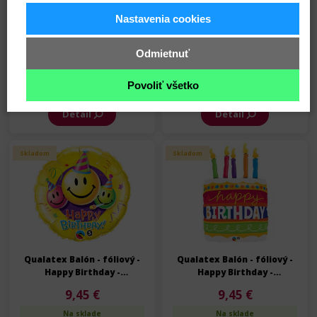
Nastavenia cookies
Qualatex Balón - fóliový -
Qualatex Balón - fóliový -
Happy Birthday -
Happy Birthday -
Odmietnuť
Narodeniny - 91 cm
Narodeniny - 45 cm
9,45 €
2,85 €
Na sklade
Na sklade
Povoliť všetko
Detail
Detail
Skladom
Skladom
Qualatex Balón - fóliový -
Qualatex Balón - fóliový -
Happy Birthday -
Happy Birthday -
Narodeniny - 91 cm
Narodeniny - 89 cm
9,45 €
9,45 €
Na sklade
Na sklade