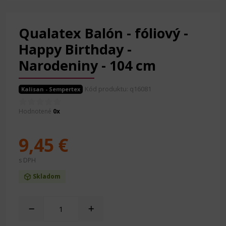
Qualatex Balón - fóliový -
Happy Birthday -
Narodeniny - 104 cm
Kód produktu: q16081
Kalisan - Sempertex
Hodnotené
0x
9,45 €
s DPH
Skladom