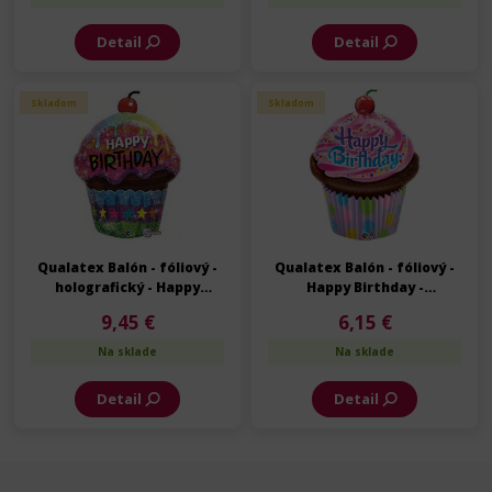
Detail
Detail
Skladom
Skladom
Qualatex Balón - fóliový -
Qualatex Balón - fóliový -
holografický - Happy
Happy Birthday -
Birthday - Narodeniny - 89
Narodeniny - 89 cm
9,45 €
6,15 €
cm
Na sklade
Na sklade
Detail
Detail