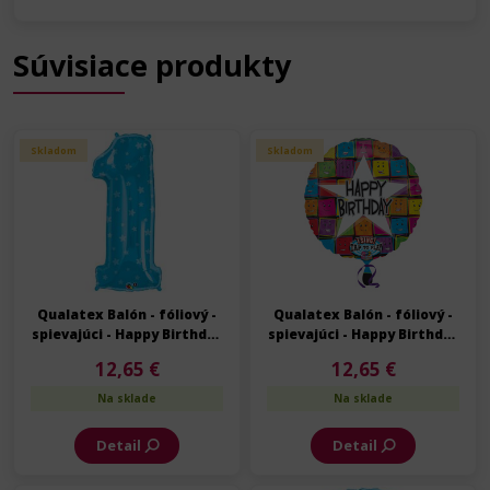
Súvisiace produkty
Skladom
Skladom
Qualatex Balón - fóliový -
Qualatex Balón - fóliový -
spievajúci - Happy Birthday
spievajúci - Happy Birthday
- Narodeniny - 70 cm
- Narodeniny - 70 cm
12,65 €
12,65 €
Na sklade
Na sklade
Detail
Detail