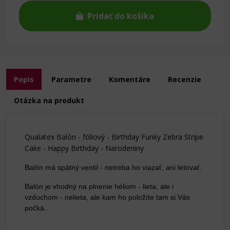
Pridať do košíka
Popis
Parametre
Komentáre
Recenzie
Otázka na produkt
Qualatex Balón - fóliový -
Birthday Funky Zebra Stripe
Cake
- Happy Birthday - Narodeniny
Balón má spätný ventil - netreba ho viazať, ani letovať.
Balón je vhodný na plnenie héliom - lieta, ale i
vzduchom - nelieta, ale kam ho položíte tam si Vás
počká...