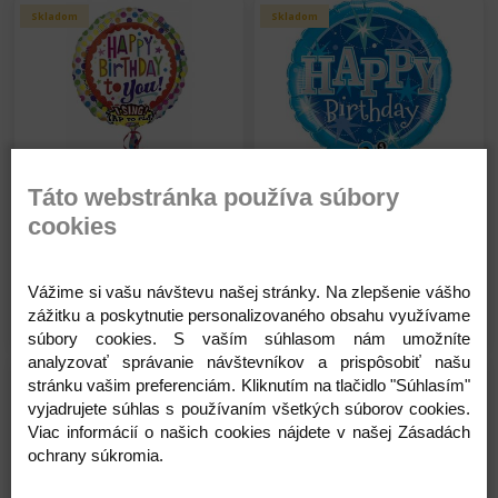
Skladom
Skladom
Qualatex Balón - fóliový -
Qualatex Balón - fóliový -
Táto webstránka používa súbory
lízatko - Happy Birthday -
Happy Birthday -
cookies
Narodeniny - 106 cm
Narodeniny - 91 cm
5,80 €
9,45 €
Na sklade
Na sklade
Vážime si vašu návštevu našej stránky. Na zlepšenie vášho
Detail
Detail
zážitku a poskytnutie personalizovaného obsahu využívame
súbory cookies. S vaším súhlasom nám umožníte
analyzovať správanie návštevníkov a prispôsobiť našu
Skladom
Skladom
stránku vašim preferenciám. Kliknutím na tlačidlo "Súhlasím"
vyjadrujete súhlas s používaním všetkých súborov cookies.
Viac informácií o našich cookies nájdete v našej Zásadách
ochrany súkromia.