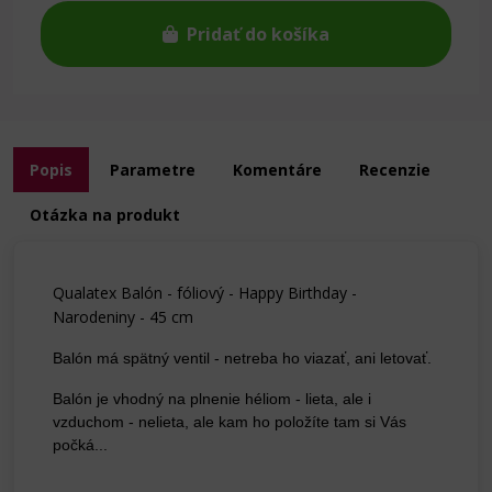
Pridať do košíka
Popis
Parametre
Komentáre
Recenzie
Otázka na produkt
Qualatex Balón - fóliový - Happy Birthday -
Narodeniny - 45 cm
Balón má spätný ventil - netreba ho viazať, ani letovať.
Balón je vhodný na plnenie héliom - lieta, ale i
vzduchom - nelieta, ale kam ho položíte tam si Vás
počká...