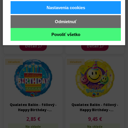
Nastavenia cookies
Qualatex Balón - fóliový -
Qualatex Balón - fóliový -
Happy Birthday -
Happy Birthday -
Odmietnuť
Narodeniny - 91 cm
Narodeniny - 91 cm
9,45 €
9,45 €
Na sklade
Na sklade
Povoliť všetko
Detail
Detail
Skladom
Skladom
Qualatex Balón - fóliový -
Qualatex Balón - fóliový -
Happy Birthday -
Happy Birthday -
Narodeniny - 45 cm
Narodeniny - 91 cm
2,85 €
9,45 €
Na sklade
Na sklade