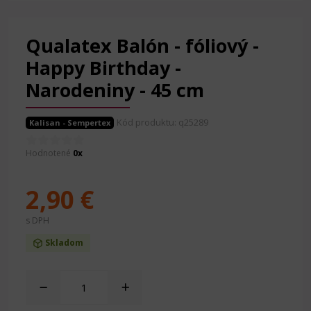
Qualatex Balón - fóliový -
Happy Birthday -
Narodeniny - 45 cm
Kód produktu: q25289
Kalisan - Sempertex
Hodnotené
0x
2,90 €
s DPH
Skladom