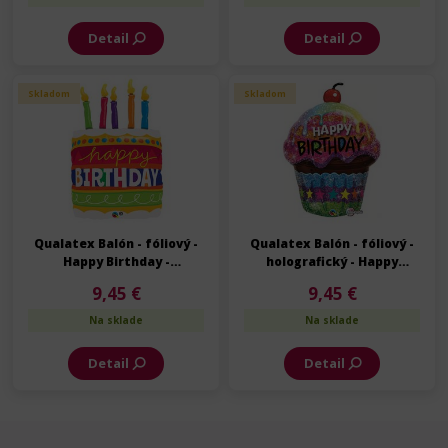
Detail
Detail
Skladom
Skladom
Qualatex Balón - fóliový -
Qualatex Balón - fóliový -
Happy Birthday -
holografický - Happy
Narodeniny - 89 cm
Birthday - Narodeniny - 89
9,45 €
9,45 €
cm
Na sklade
Na sklade
Detail
Detail