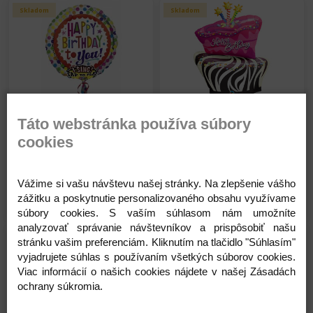
Skladom
Skladom
Qualatex Balón - fóliový -
Qualatex Balón - fóliový -
Táto webstránka používa súbory
lízatko - Happy Birthday -
Happy Birthday -
cookies
Narodeniny - 106 cm
Narodeniny - 104 cm
5,80 €
9,45 €
Na sklade
Na sklade
Vážime si vašu návštevu našej stránky. Na zlepšenie vášho
Detail
Detail
zážitku a poskytnutie personalizovaného obsahu využívame
súbory cookies. S vaším súhlasom nám umožníte
analyzovať správanie návštevníkov a prispôsobiť našu
Skladom
Skladom
stránku vašim preferenciám. Kliknutím na tlačidlo "Súhlasím"
vyjadrujete súhlas s používaním všetkých súborov cookies.
Viac informácií o našich cookies nájdete v našej Zásadách
ochrany súkromia.