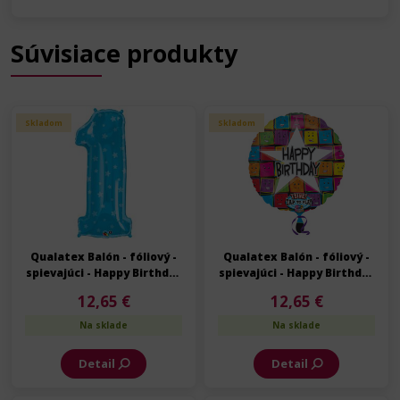
Súvisiace produkty
Skladom
Skladom
Qualatex Balón - fóliový -
Qualatex Balón - fóliový -
spievajúci - Happy Birthday
spievajúci - Happy Birthday
- Narodeniny - 70 cm
- Narodeniny - 70 cm
12,65 €
12,65 €
Na sklade
Na sklade
Detail
Detail