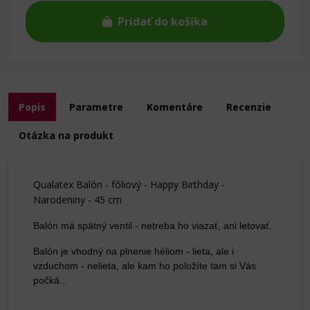
Pridať do košíka
Popis
Parametre
Komentáre
Recenzie
Otázka na produkt
Qualatex Balón - fóliový - Happy Birthday -
Narodeniny - 45 cm
Balón má spätný ventil - netreba ho viazať, ani letovať.
Balón je vhodný na plnenie héliom - lieta, ale i
vzduchom - nelieta, ale kam ho položíte tam si Vás
počká...