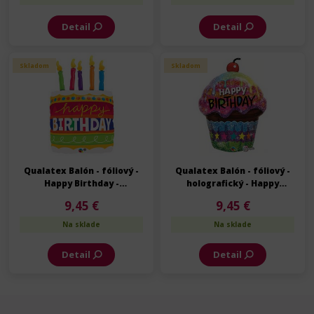
Detail
Detail
Skladom
Skladom
Qualatex Balón - fóliový -
Qualatex Balón - fóliový -
Happy Birthday -
holografický - Happy
Narodeniny - 89 cm
Birthday - Narodeniny - 89
9,45 €
9,45 €
cm
Na sklade
Na sklade
Detail
Detail