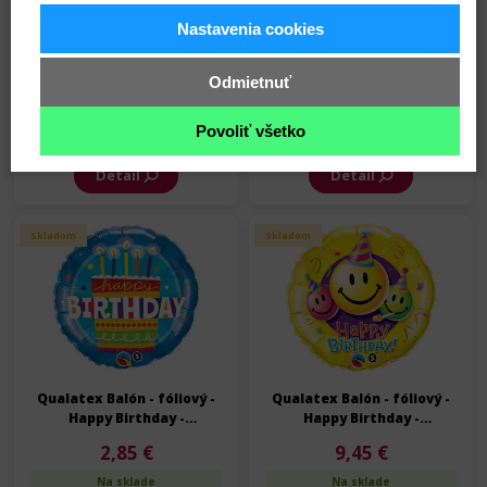
Nastavenia cookies
Qualatex Balón - fóliový -
Qualatex Balón - fóliový -
Happy Birthday -
Happy Birthday -
Odmietnuť
Narodeniny - 91 cm
Narodeniny - 91 cm
9,45 €
9,45 €
Na sklade
Na sklade
Povoliť všetko
Detail
Detail
Skladom
Skladom
Qualatex Balón - fóliový -
Qualatex Balón - fóliový -
Happy Birthday -
Happy Birthday -
Narodeniny - 45 cm
Narodeniny - 91 cm
2,85 €
9,45 €
Na sklade
Na sklade