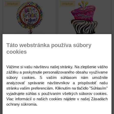
Skladom
Skladom
Qualatex Balón - fóliový -
Qualatex Balón - fóliový -
Táto webstránka používa súbory
lízatko - Happy Birthday -
Happy Birthday -
cookies
Narodeniny - 106 cm
Narodeniny - 104 cm
5,80 €
9,45 €
Na sklade
Na sklade
Vážime si vašu návštevu našej stránky. Na zlepšenie vášho
Detail
Detail
zážitku a poskytnutie personalizovaného obsahu využívame
súbory cookies. S vaším súhlasom nám umožníte
analyzovať správanie návštevníkov a prispôsobiť našu
Skladom
Skladom
stránku vašim preferenciám. Kliknutím na tlačidlo "Súhlasím"
vyjadrujete súhlas s používaním všetkých súborov cookies.
Viac informácií o našich cookies nájdete v našej Zásadách
ochrany súkromia.