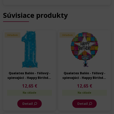
Súvisiace produkty
Skladom
Skladom
Qualatex Balón - fóliový -
Qualatex Balón - fóliový -
spievajúci - Happy Birthday
spievajúci - Happy Birthday
- Narodeniny - 70 cm
- Narodeniny - 70 cm
12,65 €
12,65 €
Na sklade
Na sklade
Detail
Detail