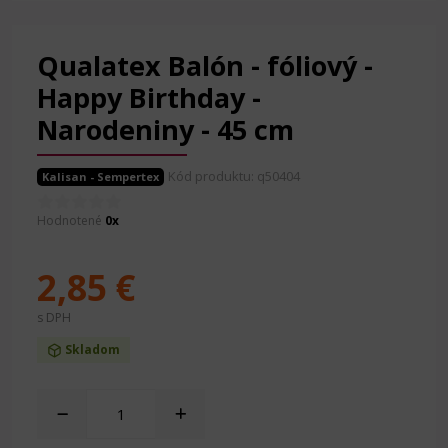
Qualatex Balón - fóliový -
Happy Birthday -
Narodeniny - 45 cm
Kód produktu: q50404
Kalisan - Sempertex
Hodnotené
0x
2,85 €
s DPH
Skladom