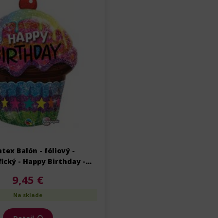
tex Balón - fóliový -
ický - Happy Birthday -
rodeniny - 89 cm
9,45 €
Na sklade