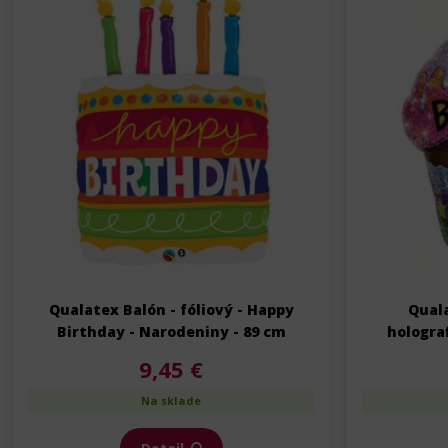
Qualatex Balón - fóliový - Happy
Quala
Birthday - Narodeniny - 89 cm
holograf
Na
9,45 €
Na sklade