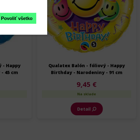
Povoliť všetko
ý - Happy
Qualatex Balón - fóliový - Happy
 - 45 cm
Birthday - Narodeniny - 91 cm
9,45 €
Na sklade
Detail