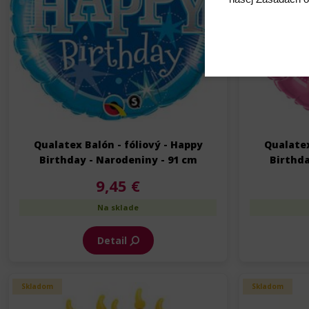
Qualatex Balón - fóliový - Happy
Qualatex
Birthday - Narodeniny - 91 cm
Birthda
9,45 €
Na sklade
Detail
Skladom
Skladom