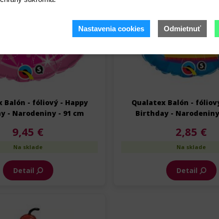
Nastavenia cookies
Odmietnuť
 Balón - fóliový - Happy
Qualatex Balón - fóliov
y - Narodeniny - 91 cm
Birthday - Narodeniny
9,45 €
2,85 €
Na sklade
Na sklade
Detail
Detail