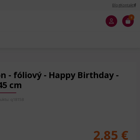
Blog
Kontakt
0
 - fóliový - Happy Birthday -
45 cm
uktu: q18158
2,85 €