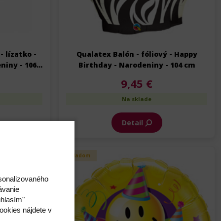
- lízatko -
Qualatex Balón - fóliový - Happy
niny - 106
Birthday - Narodeniny - 104 cm
9,45 €
Na sklade
Detail
Skladom
rsonalizovaného
ávanie
úhlasím"
ookies nájdete v