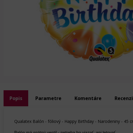
Popis
Parametre
Komentáre
Recenz
Qualatex Balón - fóliový - Happy Birthday - Narodeniny - 45 
Balón má spätný ventil - netreba ho viazať, ani letovať.