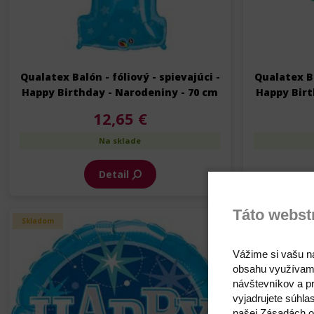
Qualatex Balón - fóliový - spievajúci -
Qualatex Ba
Happy Birthday - Narodeniny - 70 cm
Happy Birt
12,65 €
Na sklade
Detail
Táto webst
Skladom
Skladom
Vážime si vašu n
obsahu využívam
návštevníkov a pr
vyjadrujete súhla
našej Zásadách o