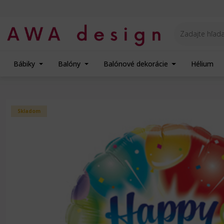
Bábiky
Balóny
Balónové dekorácie
Hélium
Úvod
Balóny na Párty
Narodeniny - fóliový balón
Qualatex Balón - fóli
Skladom