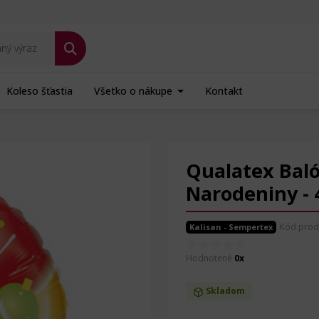
Koleso šťastia
Všetko o nákupe
Kontakt
ový - Happy Birthday - Narodeniny - 45 cm
Qualatex Balón
Narodeniny - 
Kód prod
Kalisan - Sempertex
Hodnotené
0x
Skladom