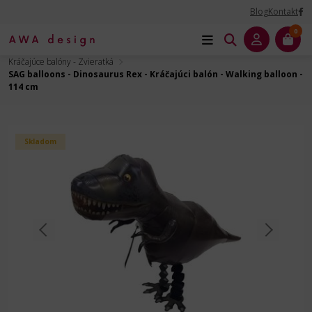
Blog
Kontakt
0
Úvod
Balóny na Párty
Zvieratá - fóliový balón
Kráčajúce balóny - Zvieratká
SAG balloons - Dinosaurus Rex - Kráčajúci balón - Walking balloon -
114 cm
Skladom