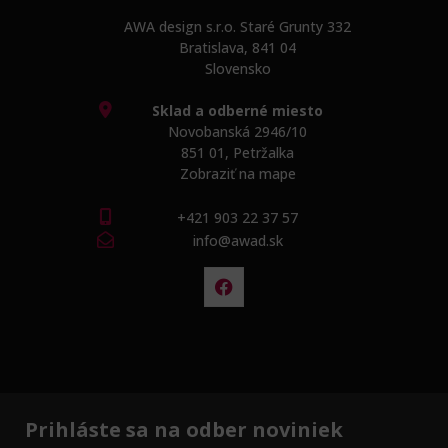
AWA design s.r.o. Staré Grunty 332
Bratislava, 841 04
Slovensko
Sklad a odberné miesto
Novobanská 2946/10
851 01, Petržalka
Zobraziť na mape
+421 903 22 37 57
info@awad.sk
Prihláste sa na odber noviniek