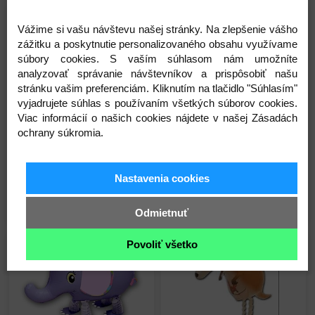
Skladom
Skladom
Vážime si vašu návštevu našej stránky. Na zlepšenie vášho
zážitku a poskytnutie personalizovaného obsahu využívame
súbory cookies. S vaším súhlasom nám umožníte
analyzovať správanie návštevníkov a prispôsobiť našu
stránku vašim preferenciám. Kliknutím na tlačidlo "Súhlasím"
vyjadrujete súhlas s používaním všetkých súborov cookies.
Viac informácií o našich cookies nájdete v našej Zásadách
SAG balloons - Koník -
SAG balloons - Zebra -
ochrany súkromia.
Kráčajúci balón - Walking
Kráčajúci balón - Walking
balloon - 64 cm
balloon - 64 cm
13,20 €
13,20 €
Na sklade
Na sklade
Nastavenia cookies
Detail
Detail
Odmietnuť
Povoliť všetko
Skladom
Skladom