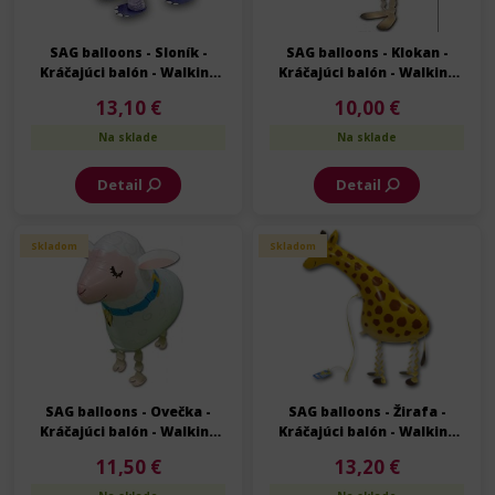
SAG balloons - Sloník -
SAG balloons - Klokan -
Kráčajúci balón - Walking
Kráčajúci balón - Walking
balloon - 50 cm
balloon - 70 cm
13,10 €
10,00 €
Na sklade
Na sklade
Detail
Detail
Skladom
Skladom
SAG balloons - Ovečka -
SAG balloons - Žirafa -
Kráčajúci balón - Walking
Kráčajúci balón - Walking
balloon - 60 cm
balloon - 68 cm
11,50 €
13,20 €