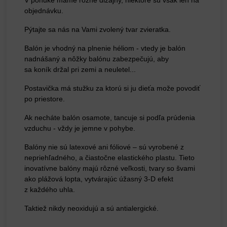
V ponuke máme rôzne dizajny, niektoré sú však len na
objednávku.
Pýtajte sa nás na Vami zvolený tvar zvieratka.
Balón je vhodný na plnenie héliom - vtedy je balón
nadnášaný a nôžky balónu zabezpečujú,
aby
sa koník držal pri zemi a neuletel...
Postavička má stužku za ktorú si ju dieťa može povodiť
po priestore.
Ak necháte balón osamote, tancuje si podľa prúdenia
vzduchu - vždy je jemne v pohybe.
Balóny nie sú latexové ani fóliové – sú vyrobené z
nepriehľadného, a čiastočne elastického plastu.
Tieto
inovatívne balóny majú rôzné veľkosti, tvary so švami
ako plážová lopta, vytvárajúc úžasný 3-D efekt
z každého uhla.
Taktiež nikdy neoxidujú a sú antialergické.