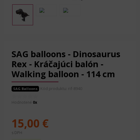
SAG balloons - Dinosaurus
Rex - Kráčajúci balón -
Walking balloon - 114 cm
Kód produktu: rif-8940
SAG Balloons
Hodnotené
0x
15,00 €
s DPH