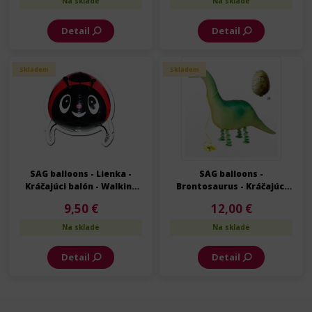
Na sklade
Na sklade
Detail
Detail
Skladom
Skladom
SAG balloons - Lienka -
SAG balloons -
Kráčajúci balón - Walking
Brontosaurus - Kráčajúci
balloon - 57 cm
balón - Walking balloon -
9,50 €
12,00 €
114 cm
Na sklade
Na sklade
Detail
Detail