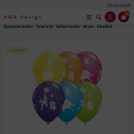
Blog
Kontakt
0
Úvod
Balóny na Párty
Zvieratá - latexový balón
Qualatex balón - Zvieratá - Safari motív - 28 cm - 6 ks/bal
Skladom