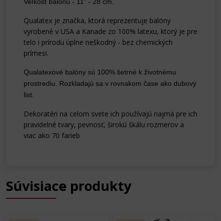
Veľkosť balónu - 11" - 28 cm.
Qualatex je značka, ktorá reprezentuje balóny
vyrobené v USA a Kanade zo 100% latexu, ktorý je pre
telo i prírodu úplne
neškodný - bez chemických
prímesi.
Qualatexové balóny sú 100% šetrné k životnému
prostrediu. Rozkladajú sa v rovnakom čase ako dubový
list.
Dekoratéri na celom svete ich používajú najmä pre ich
pravidelné tvary, pevnosť, širokú škálu rozmerov a
viac ako 70 farieb
Súvisiace produkty