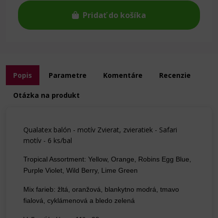
Pridať do košíka
Popis
Parametre
Komentáre
Recenzie
Otázka na produkt
Qualatex balón - motív Zvierat, zvieratiek - Safari
motív - 6 ks/bal
Tropical Assortment: Yellow, Orange, Robins Egg Blue,
Purple Violet, Wild Berry, Lime Green
Mix farieb: žltá, oranžová, blankytno modrá, tmavo
fialová, cyklámenová a bledo zelená