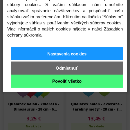
súbory cookies. S vaším súhlasom nám umožníte
Qualatex balón - Zvieratá -
Qualatex balón - Zvieratá -
analyzovať správanie návštevníkov a prispôsobiť našu
Kravička - 28 cm - 50 ks/bal
Dinosaurus - 28 cm - 25
stránku vašim preferenciám. Kliknutím na tlačidlo "Súhlasím"
ks/bal
vyjadrujete súhlas s používaním všetkých súborov cookies.
26,90 €
13,45 €
Viac informácií o našich cookies nájdete v našej Zásadách
Na sklade
Na sklade
ochrany súkromia.
Detail
Detail
Nastavenia cookies
Skladom
Skladom
Odmietnuť
Povoliť všetko
Qualatex balón - Zvieratá -
Qualatex balón - Zvieratá -
Dinosaurus - 28 cm - 6
Farebný motýľ - 28 cm - 25
ks/bal
ks/bal
3,25 €
13,45 €
Na sklade
Na sklade