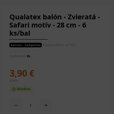
Qualatex balón - Zvieratá -
Safari motív - 28 cm - 6
ks/bal
Kód produktu: q17952
Kalisan - Sempertex
Hodnotené
0x
3,90 €
s DPH
Skladom