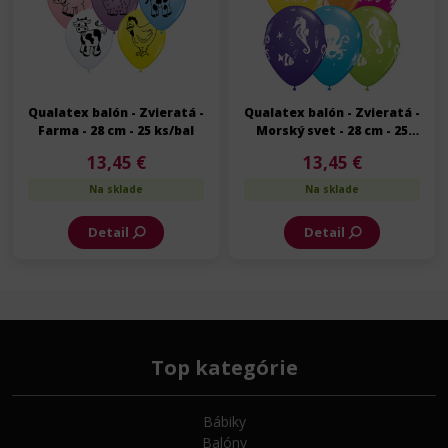
Qualatex balón - Zvieratá -
Qualatex balón - Zvieratá -
Farma - 28 cm - 25 ks/bal
Morský svet - 28 cm - 25
ks/bal
13,45 €
13,45 €
Na sklade
Na sklade
Detail
Detail
Top kategórie
Bábiky
Balóny