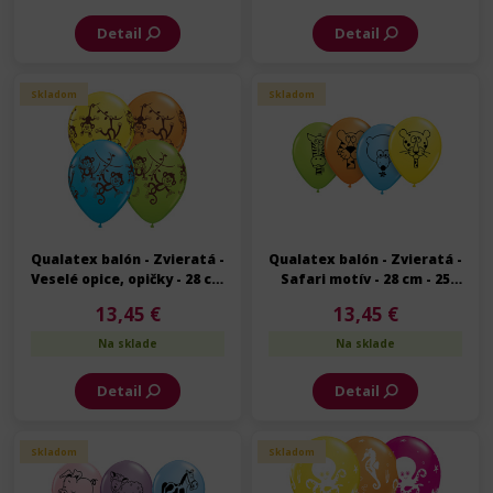
Detail
Detail
Skladom
Skladom
Qualatex balón - Zvieratá -
Qualatex balón - Zvieratá -
Veselé opice, opičky - 28 cm
Safari motív - 28 cm - 25
- 25 ks/bal
ks/bal
13,45 €
13,45 €
Na sklade
Na sklade
Detail
Detail
Skladom
Skladom