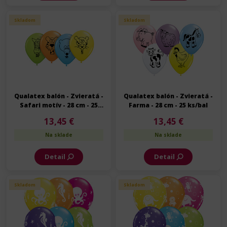
Skladom
Skladom
Qualatex balón - Zvieratá -
Qualatex balón - Zvieratá -
Safari motív - 28 cm - 25
Farma - 28 cm - 25 ks/bal
ks/bal
13,45 €
13,45 €
Na sklade
Na sklade
Detail
Detail
Skladom
Skladom