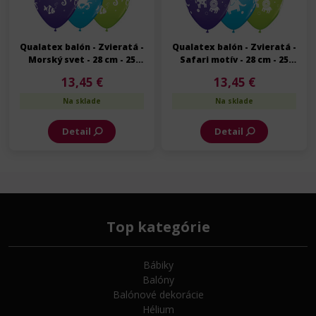
Qualatex balón - Zvieratá -
Qualatex balón - Zvieratá -
Morský svet - 28 cm - 25
Safari motív - 28 cm - 25
ks/bal
ks/bal
13,45 €
13,45 €
Na sklade
Na sklade
Detail
Detail
Top kategórie
Bábiky
Balóny
Balónové dekorácie
Hélium