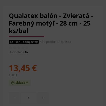
Qualatex balón - Zvieratá -
Farebný motýľ - 28 cm - 25
ks/bal
Kód produktu: q14518
Kalisan - Sempertex
Hodnotené
0x
13,45 €
s DPH
Skladom