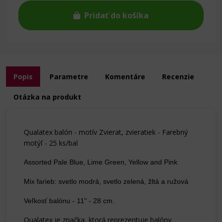
Pridať do košíka
Popis
Parametre
Komentáre
Recenzie
Otázka na produkt
Qualatex balón - motív Zvierat, zvieratiek - Farebný
motýľ - 25 ks/bal
Assorted Pale Blue, Lime Green, Yellow and Pink
Mix farieb: svetlo modrá, svetlo zelená, žltá a ružová
Veľkosť balónu - 11" - 28 cm.
Qualatex je značka, ktorá reprezentuje balóny