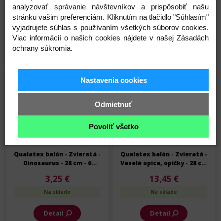
Kravička - 28 cm - 50 ks/bal
Dinosaurus - 28 cm - 25
analyzovať správanie návštevníkov a prispôsobiť našu
ks/bal
stránku vašim preferenciám. Kliknutím na tlačidlo "Súhlasím"
26,90 €
13,45 €
vyjadrujete súhlas s používaním všetkých súborov cookies.
Na sklade
Na sklade
Viac informácií o našich cookies nájdete v našej Zásadách
ochrany súkromia.
Detail
Detail
Nastavenia cookies
Skladom
Skladom
Odmietnuť
Povoliť všetko
Qualatex balón - Zvieratá -
Qualatex balón - Zvieratá -
Dinosaurus - 28 cm - 6
Veselé opice, opičky - 28 cm
ks/bal
- 25 ks/bal
3,25 €
13,45 €
Na sklade
Na sklade
Detail
Detail