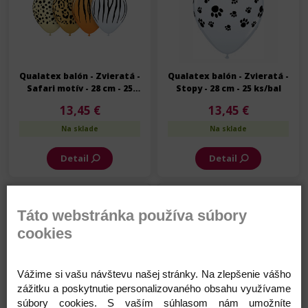
Qualatex balón - Zvieratá -
Qualatex balón - Zvieratá -
Safari motív - 28 cm - 25
Stopy - 28 cm - 25 ks/bal
ks/bal
13,45 €
13,45 €
Na sklade
Na sklade
Detail
Detail
Skladom
Skladom
Táto webstránka používa súbory
cookies
Vážime si vašu návštevu našej stránky. Na zlepšenie vášho
zážitku a poskytnutie personalizovaného obsahu využívame
Qualatex balón - Zvieratá -
Qualatex balón - Zvieratá -
súbory cookies. S vaším súhlasom nám umožníte