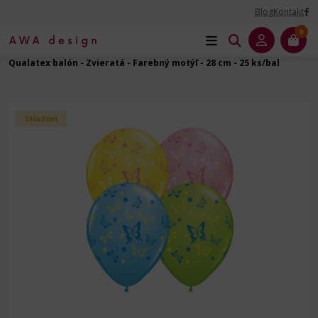
Blog
Kontakt
0
Úvod
Balóny na Párty
Zvieratá - latexový balón
Qualatex balón - Zvieratá - Farebný motýľ - 28 cm - 25 ks/bal
Skladom