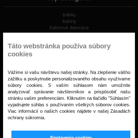
Bábiky
Balóny
Balónové dekorácie
Hélium
Koleso šťastia
Táto webstránka používa súbory
cookies
Informácie
Vážime si vašu návštevu našej stránky. Na zlepšenie vášho
O nás
zážitku a poskytnutie personalizovaného obsahu využívame
Reklamácie
súbory cookies. S vaším súhlasom nám umožníte
Obchodné podmienky
analyzovať správanie návštevníkov a prispôsobiť našu
Kontakt
stránku vašim preferenciám. Kliknutím na tlačidlo "Súhlasím"
vyjadrujete súhlas s používaním všetkých súborov cookies.
Kontaktné informácie
Viac informácií o našich cookies nájdete v našej Zásadách
ochrany súkromia.
AWA design s.r.o. Staré Grunty 332
Bratislava, 841 04
Nastavenia cookies