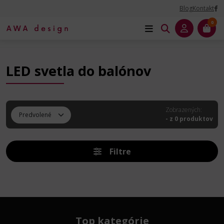
Blog
Kontakt
0
Úvod
Dekoračné príslušenstvo
LED svetla do balónov
LED svetla do balónov
Zobrazených:
- z 0 produktov
Filtre
Top kategórie