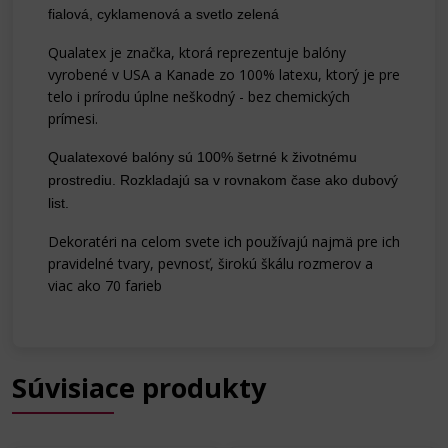
fialová, cyklamenová a svetlo zelená
Qualatex je značka, ktorá reprezentuje balóny
vyrobené v USA a Kanade zo 100% latexu, ktorý je pre
telo i prírodu úplne
neškodný - bez chemických
prímesi.
Qualatexové balóny sú 100% šetrné k životnému
prostrediu. Rozkladajú sa v rovnakom čase ako dubový
list.
Dekoratéri na celom svete ich používajú najmä pre ich
pravidelné tvary, pevnosť, širokú škálu rozmerov a
viac ako 70 farieb
Súvisiace produkty