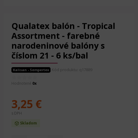
Qualatex balón - Tropical
Assortment - farebné
narodeninové balóny s
číslom 21 - 6 ks/bal
Kód produktu: q17889
Kalisan - Sempertex
Hodnotené
0x
3,25 €
s DPH
Skladom