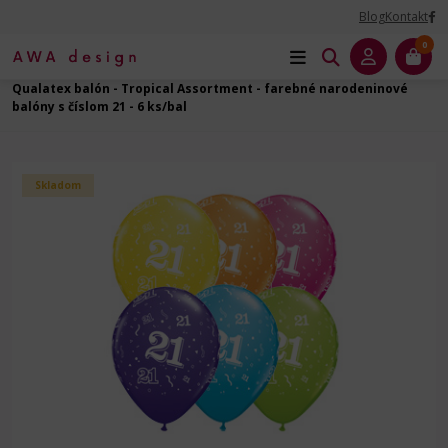
Blog
Kontakt
0
Úvod
Balóny na Párty
Čísla - latexový balón
Qualatex balón - Tropical Assortment - farebné narodeninové
balóny s číslom 21 - 6 ks/bal
Skladom