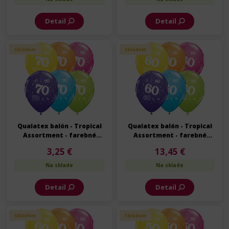
Detail
Detail
Skladom
Skladom
Qualatex balón - Tropical
Qualatex balón - Tropical
Assortment - farebné
Assortment - farebné
narodeninové balóny s
narodeninové balóny s
3,25 €
13,45 €
číslom 70 - 6 ks/bal
číslom 60 - 25 ks/bal
Na sklade
Na sklade
Detail
Detail
Skladom
Skladom