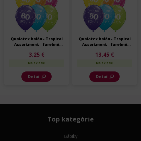
Qualatex balón - Tropical
Qualatex balón - Tropical
Assortment - farebné
Assortment - farebné
narodeninové balóny s
narodeninové balóny s
3,25 €
13,45 €
číslom 60 - 6 ks/bal
číslom 50 - 25 ks/bal
Na sklade
Na sklade
Detail
Detail
Top kategórie
Bábiky