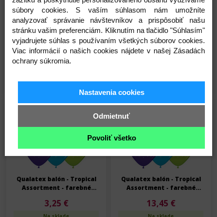
súbory cookies. S vaším súhlasom nám umožníte
analyzovať správanie návštevníkov a prispôsobiť našu
Qualatex balón - Tropical
Qualatex balón - Tropical
stránku vašim preferenciám. Kliknutím na tlačidlo "Súhlasím"
Assortment - farebné
Assortment - farebné
narodeninové balóny s
narodeninové balóny s
vyjadrujete súhlas s používaním všetkých súborov cookies.
3,25 €
13,45 €
číslom 90 - 6 ks/bal
číslom 80 - 25 ks/bal
Viac informácií o našich cookies nájdete v našej Zásadách
Na sklade
Na sklade
ochrany súkromia.
Detail
Detail
Nastavenia cookies
Skladom
Skladom
Odmietnuť
Povoliť všetko
Qualatex balón - Tropical
Qualatex balón - Tropical
Assortment - farebné
Assortment - farebné
narodeninové balóny s
narodeninové balóny s
3,25 €
13,45 €
číslom 80 - 6 ks/bal
číslom 70 - 25 ks/bal
Na sklade
Na sklade