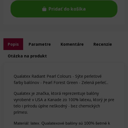
Pridať do košíka
Popis
Parametre
Komentáre
Recenzie
Otázka na produkt
Qualatex Radiant Pearl Colours - Sýte perleťové
farby balónov - Pearl Forest Green - Zelená perleť...
Qualatex je značka, ktorá reprezentuje balóny
vyrobené v USA a Kanade zo 100% latexu, ktorý je pre
telo i prírodu úplne neškodný - bez chemických
prímesi.
Materiál: latex. Qualatexové balóny sú 100% šetrné k