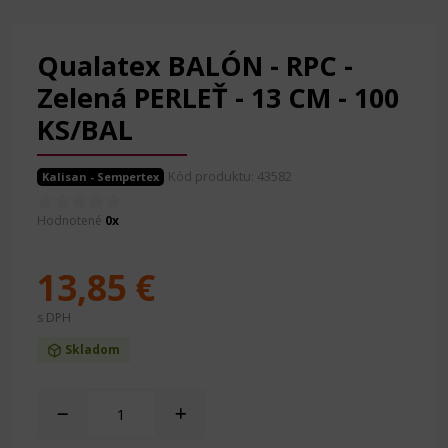
Qualatex BALÓN - RPC -
Zelená PERLEŤ - 13 CM - 100
KS/BAL
Kód produktu: 43582
Kalisan - Sempertex
Hodnotené
0x
13,85 €
s DPH
Skladom