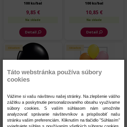
100 ks/bal
100 ks/bal
9,85 €
10,85 €
Na sklade
Na sklade
Detail
Detail
Skladom
Skladom
Táto webstránka používa súbory
cookies
Balón - FA - Čierny - 13 cm -
Balón - Standard
100 ks/bal
Assortment - 13 cm - mix -
Vážime si vašu návštevu našej stránky. Na zlepšenie vášho
100 ks/bal
zážitku a poskytnutie personalizovaného obsahu využívame
10,85 €
9,85 €
súbory cookies. S vaším súhlasom nám umožníte
Na sklade
Na sklade
analyzovať správanie návštevníkov a prispôsobiť našu
stránku vašim preferenciám. Kliknutím na tlačidlo "Súhlasím"
Detail
Detail
vyjadrujete súhlas s používaním všetkých súborov cookies.