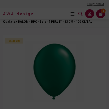
Blog
Kontakt
0
Úvod
Balóny dekoračné
Balóny latexové
Guľatý - 5" - 13 cm
Qualatex BALÓN - RPC - Zelená PERLEŤ - 13 CM - 100 KS/BAL
Skladom