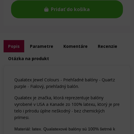
Pridať do košíka
Popis
Parametre
Komentáre
Recenzie
Otázka na produkt
Qualatex Jewel Colours - Priehľadné balóny - Quartz
purple - Fialový, priehľadný balón.
Qualatex je značka, ktorá reprezentuje balóny
vyrobené v USA a Kanade zo 100% latexu, ktorý je pre
telo i prírodu úplne neškodný - bez chemických
prímesi.
Materiál: latex. Qualatexové balóny sú 100% šetrné k