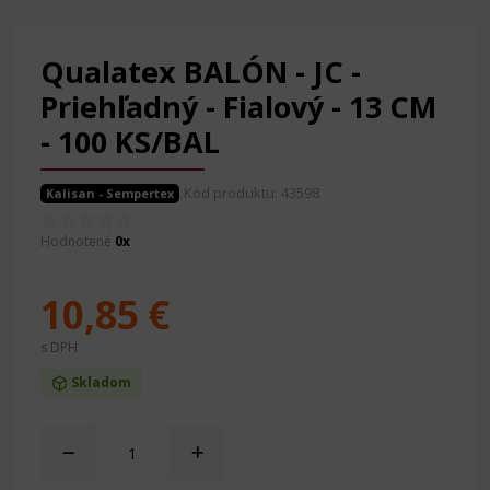
Qualatex BALÓN - JC -
Priehľadný - Fialový - 13 CM
- 100 KS/BAL
Kód produktu: 43598
Kalisan - Sempertex
Hodnotené
0x
10,85 €
s DPH
Skladom