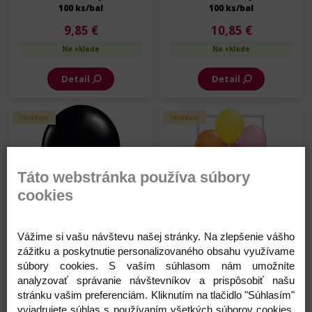
100 ks/bal
100 ks/bal
9,85 €
10,85 €
Na sklade
Na sklade
Detail
Detail
Skladom
Skladom
Táto webstránka používa súbory
cookies
Balón - FA - Čierny - 13 cm -
Balón - Standard
100 ks/bal
Assortment - 13 cm - mix -
Vážime si vašu návštevu našej stránky. Na zlepšenie vášho
100 ks/bal
zážitku a poskytnutie personalizovaného obsahu využívame
10,85 €
9,85 €
súbory cookies. S vaším súhlasom nám umožníte
Na sklade
Na sklade
analyzovať správanie návštevníkov a prispôsobiť našu
stránku vašim preferenciám. Kliknutím na tlačidlo "Súhlasím"
Detail
Detail
vyjadrujete súhlas s používaním všetkých súborov cookies.