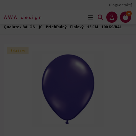
Blog
Kontakt
0
Úvod
Balóny dekoračné
Balóny latexové
Guľatý - 5" - 13 cm
Qualatex BALÓN - JC - Priehľadný - Fialový - 13 CM - 100 KS/BAL
Skladom