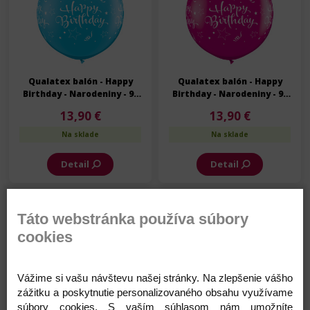
Qualatex balón - Happy
Qualatex balón - Happy
Birthday - Narodeniny - 90
Birthday - Narodeniny - 90
cm - 2 ks/bal
cm - 2 ks/bal
13,90 €
13,90 €
Na sklade
Na sklade
Detail
Detail
Skladom
Skladom
Táto webstránka používa súbory
cookies
Vážime si vašu návštevu našej stránky. Na zlepšenie vášho
zážitku a poskytnutie personalizovaného obsahu využívame
Qualatex balón - Happy
Qualatex balón - Happy
súbory cookies. S vaším súhlasom nám umožníte