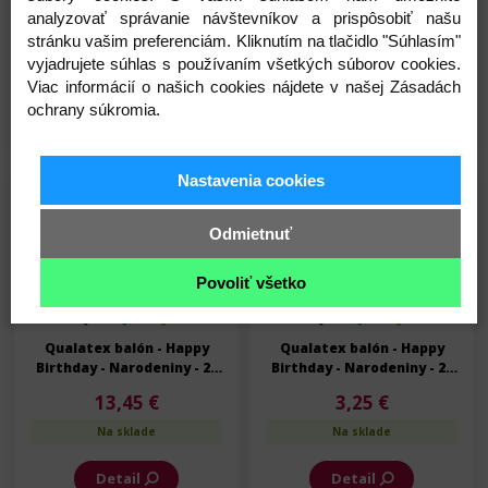
Birthday - Narodeniny pre
Birthday - Narodeniny - 28
analyzovať správanie návštevníkov a prispôsobiť našu
chlapca - 28 cm - 6 ks/bal
cm - 6 ks/bal
stránku vašim preferenciám. Kliknutím na tlačidlo "Súhlasím"
3,25 €
3,25 €
vyjadrujete súhlas s používaním všetkých súborov cookies.
Na sklade
Na sklade
Viac informácií o našich cookies nájdete v našej Zásadách
ochrany súkromia.
Detail
Detail
Nastavenia cookies
Skladom
Skladom
Odmietnuť
Povoliť všetko
Qualatex balón - Happy
Qualatex balón - Happy
Birthday - Narodeniny - 28
Birthday - Narodeniny - 28
cm - 25 ks/bal
cm - 6 ks/bal
13,45 €
3,25 €
Na sklade
Na sklade
Detail
Detail