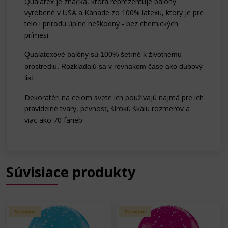
Qualatex je značka, ktorá reprezentuje balóny
vyrobené v USA a Kanade zo 100% latexu, ktorý je pre
telo i prírodu úplne
neškodný - bez chemických
prímesi.
Qualatexové balóny sú 100% šetrné k životnému
prostrediu. Rozkladajú sa v rovnakom čase ako dubový
list.
Dekoratéri na celom svete ich používajú najmä pre ich
pravidelné tvary, pevnosť, širokú škálu rozmerov a
viac ako 70 farieb
Súvisiace produkty
Skladom
Skladom