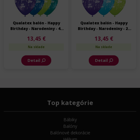
Qualatex balón - Happy
Qualatex balón - Happy
Birthday - Narodeniny - 40
Birthday - Narodeniny - 28
cm - 10 ks/bal
cm - 25 ks/bal
13,45 €
13,45 €
Na sklade
Na sklade
Detail
Detail
Top kategórie
Bábiky
Balóny
Balónové dekorácie
Hélium