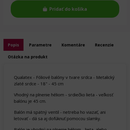
Pridať do košíka
Popis
Parametre
Komentáre
Recenzie
Otázka na produkt
Qualatex - Fóliové balóny v tvare srdca - Metalický
zlaté srdce - 18" - 45 cm
Vhodný na plnenie héliom - srdiečko lieta - veľkosť
balónu je 45 cm.
Balón má spätný ventil - netreba ho viazať, ani
letovať - dá sa aj dofúknuť pomocou slamky.
Balón je vhodný na plnenie héliom - lieta, alebo