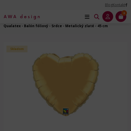
Blog
Kontakt
0
Úvod
Balóny dekoračné
Balóny fóliové
Srdce - 18" - 45 cm
Qualatex - Balón fóliový - Srdce - Metalický zlaté - 45 cm
Skladom