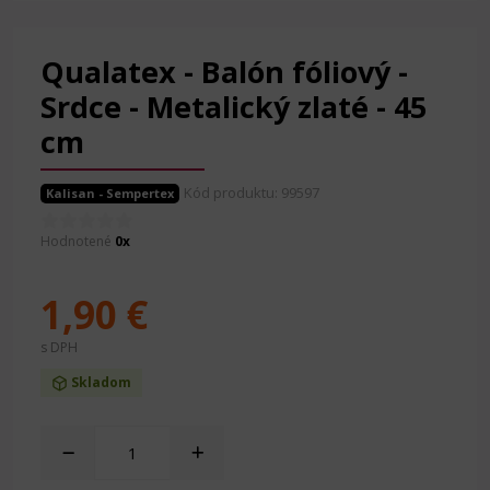
Qualatex - Balón fóliový -
Srdce - Metalický zlaté - 45
cm
Kód produktu: 99597
Kalisan - Sempertex
Hodnotené
0x
1,90 €
s DPH
Skladom