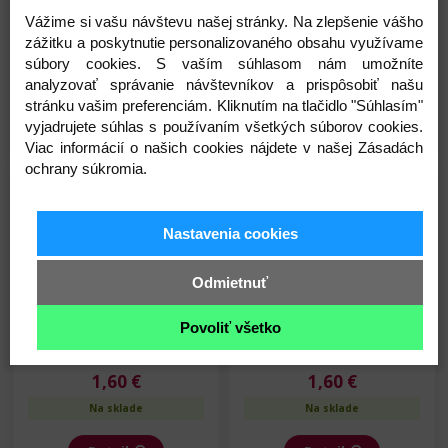
Balón fóliový - Srdce -
Qualatex - Balón fóliový -
Vážime si vašu návštevu našej stránky. Na zlepšenie vášho
Rubínovo červené - 45 cm
Srdce - Metalický
zážitku a poskytnutie personalizovaného obsahu využívame
strieborné - 45 cm
1,90 €
1,90 €
súbory cookies. S vaším súhlasom nám umožníte
analyzovať správanie návštevníkov a prispôsobiť našu
Na sklade
Na sklade
stránku vašim preferenciám. Kliknutím na tlačidlo "Súhlasím"
Detail
Detail
vyjadrujete súhlas s používaním všetkých súborov cookies.
Viac informácií o našich cookies nájdete v našej Zásadách
ochrany súkromia.
Skladom
Skladom
Nastavenia cookies
Odmietnuť
Povoliť všetko
Qualatex - Balón fóliový -
Qualatex - Balón fóliový -
Srdce - Biele - 45 cm
Srdce - Magenta - Sýto
ružové - 45 cm
1,60 €
1,60 €
Na sklade
Na sklade