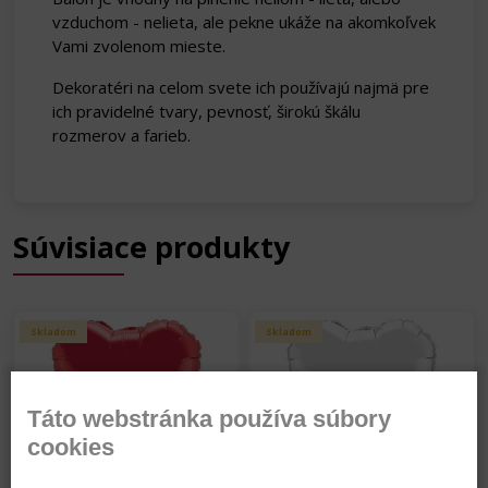
vzduchom - nelieta, ale pekne ukáže na akomkoľvek
Vami zvolenom mieste.
Dekoratéri na celom svete ich používajú najmä pre
ich pravidelné tvary, pevnosť, širokú škálu
rozmerov a farieb.
Súvisiace produkty
Skladom
Skladom
Táto webstránka používa súbory
cookies