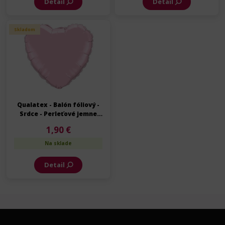
Detail
Detail
Skladom
Qualatex - Balón fóliový -
Srdce - Perleťové jemne
ružové - 45 cm
1,90 €
Na sklade
Detail