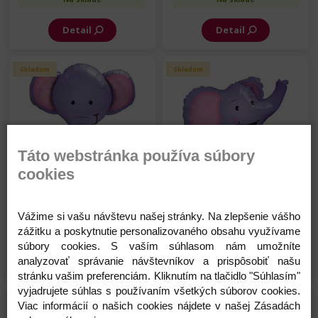
Detail
Detail
Skladom
Skladom
Táto webstránka používa súbory
cookies
Qualatex Balón fóliový -
Qualatex Balón fóliový -
Hlava Slona - 94 cm
Hlava Slona - 36 cm
5,85 €
2,65 €
Vážime si vašu návštevu našej stránky. Na zlepšenie vášho
zážitku a poskytnutie personalizovaného obsahu využívame
Na sklade
Na sklade
súbory cookies. S vaším súhlasom nám umožníte
Detail
Detail
analyzovať správanie návštevníkov a prispôsobiť našu
stránku vašim preferenciám. Kliknutím na tlačidlo "Súhlasím"
vyjadrujete súhlas s používaním všetkých súborov cookies.
Skladom
Skladom
Viac informácií o našich cookies nájdete v našej Zásadách