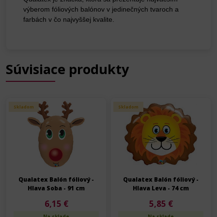
výberom fóliových balónov v jedinečných tvaroch a
farbách v čo najvyššej kvalite.
Súvisiace produkty
Skladom
Skladom
Qualatex Balón fóliový -
Qualatex Balón fóliový -
Hlava Soba - 91 cm
Hlava Leva - 74 cm
6,15 €
5,85 €
Na sklade
Na sklade