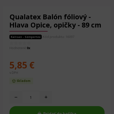
Qualatex Balón fóliový -
Hlava Opice, opičky - 89 cm
Kód produktu: 16097
Kalisan - Sempertex
Hodnotené
0x
5,85 €
s DPH
Skladom
Pridať do košíka