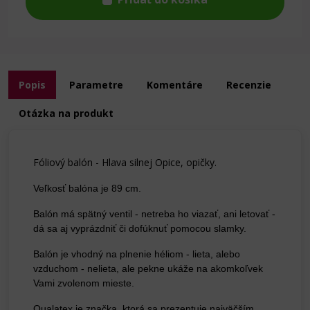
Popis
Parametre
Komentáre
Recenzie
Otázka na produkt
Fóliový balón - Hlava silnej Opice, opičky.
Veľkosť balóna je 89 cm.
Balón má spätný ventil - netreba ho viazať, ani letovať -
dá sa aj vyprázdniť či dofúknuť pomocou slamky.
Balón je vhodný na plnenie héliom - lieta, alebo
vzduchom - nelieta, ale pekne ukáže na akomkoľvek
Vami zvolenom mieste.
Qualatex je značka, ktorá sa prezentuje najväčším