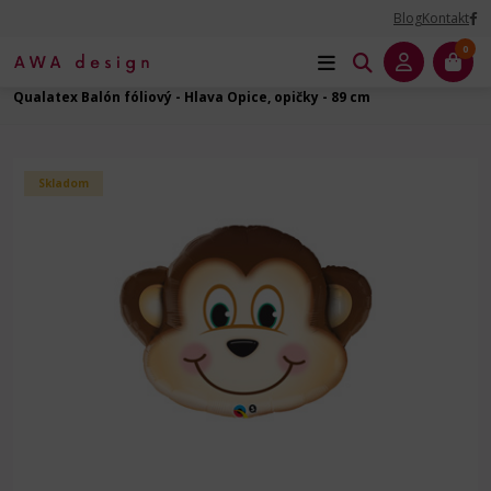
Blog
Kontakt
0
Úvod
Balóny na Párty
Zvieratá - fóliový balón
Zvieratá
Qualatex Balón fóliový - Hlava Opice, opičky - 89 cm
Skladom