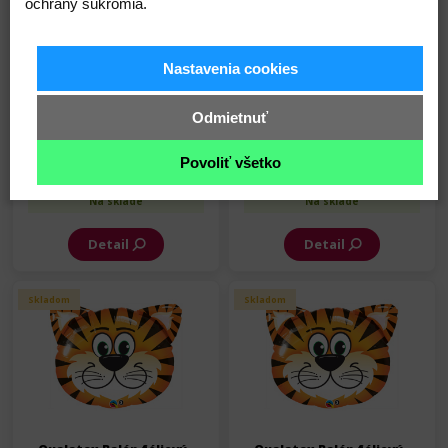
ochrany súkromia.
Nastavenia cookies
Odmietnuť
Qualatex Balón fóliový -
Qualatex Balón fóliový -
Hlava Líšky - 36 cm
Hlava Líšky - 84 cm
Povoliť všetko
2,65 €
5,85 €
Na sklade
Na sklade
Detail
Detail
Skladom
Skladom