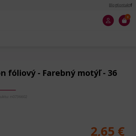
Blog
Kontakt
0
 fóliový - Farebný motýľ - 36
uktu: n0736602
2,65 €