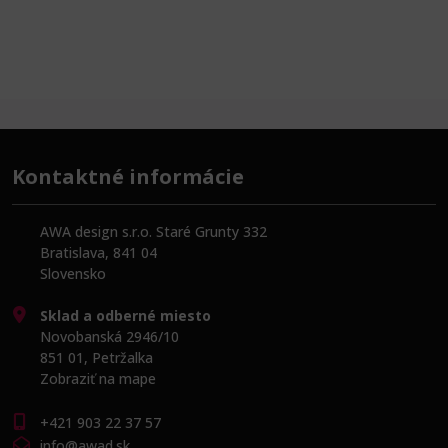
Kontaktné informácie
AWA design s.r.o. Staré Grunty 332
Bratislava, 841 04
Slovensko
Sklad a odberné miesto
Novobanská 2946/10
851 01, Petržalka
Zobraziť na mape
+421 903 22 37 57
info@awad.sk