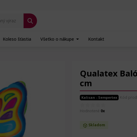
Koleso šťastia
Všetko o nákupe
Kontakt
fóliový - Farebný motýľ - 36 cm
Qualatex Balón
cm
Kód prod
Kalisan - Sempertex
Hodnotené
0x
Skladom