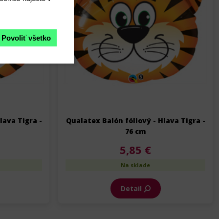
Povoliť všetko
lava Tigra -
Qualatex Balón fóliový - Hlava Tigra -
76 cm
5,85 €
Na sklade
Detail