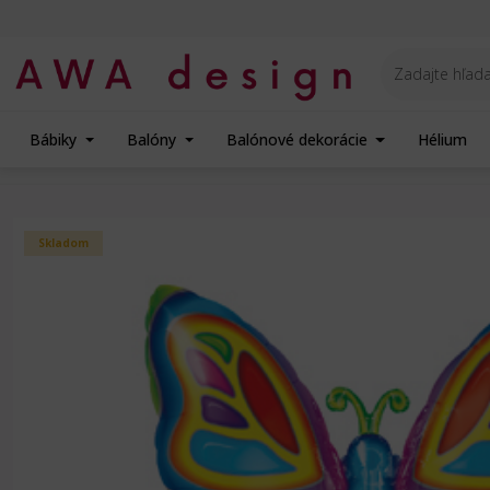
Bábiky
Balóny
Balónové dekorácie
Hélium
Úvod
Balóny na Párty
Zvieratá - fóliový balón
Zvieratá
Qualatex Balón 
Skladom