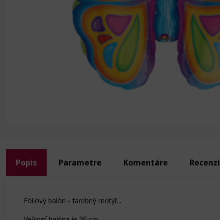
Popis
Parametre
Komentáre
Recenz
Fóliový balón - farebný motýľ...
Veľkosť balóna je 36 cm.