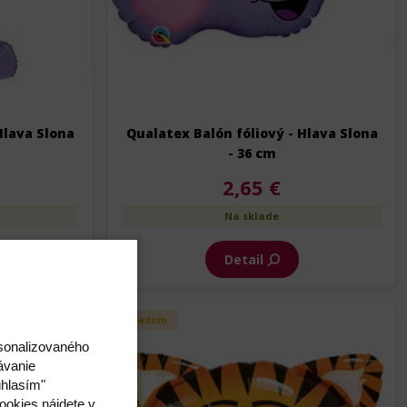
Hlava Slona
Qualatex Balón fóliový - Hlava Slona
- 36 cm
2,65 €
Na sklade
Detail
Skladom
rsonalizovaného
ávanie
úhlasím"
ookies nájdete v