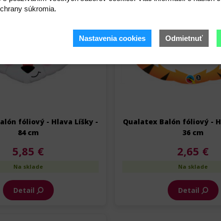
chrany súkromia.
Nastavenia cookies
Odmietnuť
lón fóliový - Hlava Líšky -
Qualatex Balón fóliový - H
84 cm
36 cm
5,85 €
2,65 €
Na sklade
Na sklade
Detail
Detail