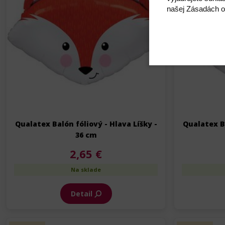
našej Zásadách o
Qualatex Balón fóliový - Hlava Líšky -
Qualatex Ba
36 cm
2,65 €
Na sklade
Detail