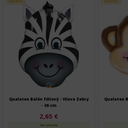
Skladom
Skladom
Qualatex Balón fóliový - Hlava Zebry
Qualatex B
- 36 cm
2,65 €
Na sklade