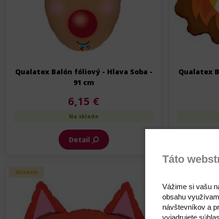
Qualatex Balón fóliový - Hlava Soba -
Qualatex B
91 cm
6,15 €
Na sklade
Detail
Táto webst
Skladom
Skladom
Vážime si vašu n
obsahu využívam
návštevníkov a pr
vyjadrujete súhla