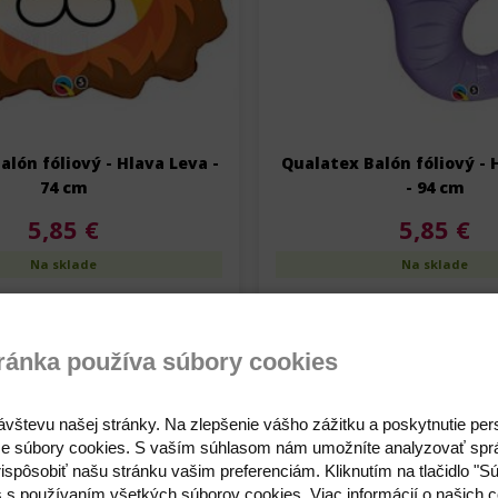
alón fóliový - Hlava Leva -
Qualatex Balón fóliový - 
74 cm
- 94 cm
5,85 €
5,85 €
Na sklade
Na sklade
Detail
Detail
ránka používa súbory cookies
Skladom
ávštevu našej stránky. Na zlepšenie vášho zážitku a poskytnutie pe
e súbory cookies. S vaším súhlasom nám umožníte analyzovať spr
ispôsobiť našu stránku vašim preferenciám. Kliknutím na tlačidlo "S
s s používaním všetkých súborov cookies. Viac informácií o našich c