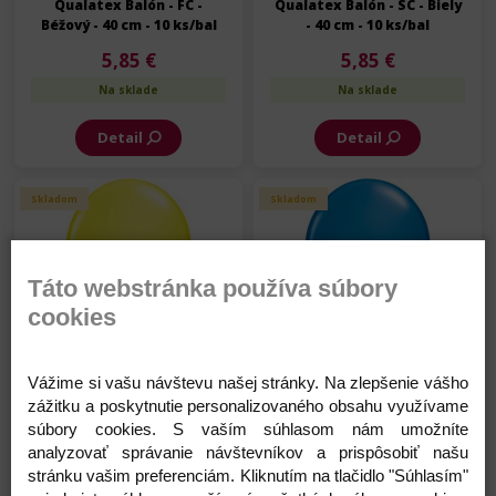
Qualatex Balón - FC -
Qualatex Balón - SC - Biely
Béžový - 40 cm - 10 ks/bal
- 40 cm - 10 ks/bal
5,85 €
5,85 €
Na sklade
Na sklade
Detail
Detail
Skladom
Skladom
Táto webstránka používa súbory
cookies
Qualatex Balón - SC - Žltý -
Qualatex Balón - SC -
Vážime si vašu návštevu našej stránky. Na zlepšenie vášho
40 cm - 10 ks/bal
Modrý - 40 cm - 10 ks/bal
zážitku a poskytnutie personalizovaného obsahu využívame
5,85 €
5,85 €
súbory cookies. S vaším súhlasom nám umožníte
Na sklade
Na sklade
analyzovať správanie návštevníkov a prispôsobiť našu
stránku vašim preferenciám. Kliknutím na tlačidlo "Súhlasím"