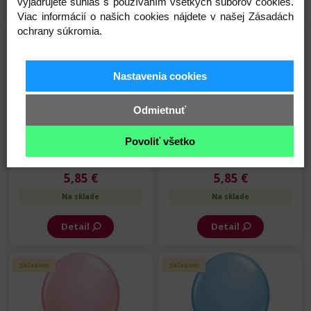
Detail
Detail
vyjadrujete súhlas s používaním všetkých súborov cookies.
Viac informácií o našich cookies nájdete v našej Zásadách
ochrany súkromia.
Skladom
Skladom
Nastavenia cookies
Odmietnuť
Povoliť všetko
Qualatex Balón - SC -
Qualatex Balón - SC -
Červený - 40 cm - 10 ks/bal
Oranžový - 40 cm - 10 ks/bal
5,85 €
5,85 €
Na sklade
Na sklade
Detail
Detail
Skladom
Skladom