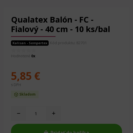
Qualatex Balón - FC -
Fialový - 40 cm - 10 ks/bal
Kód produktu: 82701
Kalisan - Sempertex
Hodnotené
0x
5,85 €
s DPH
Skladom
Pridať do košíka