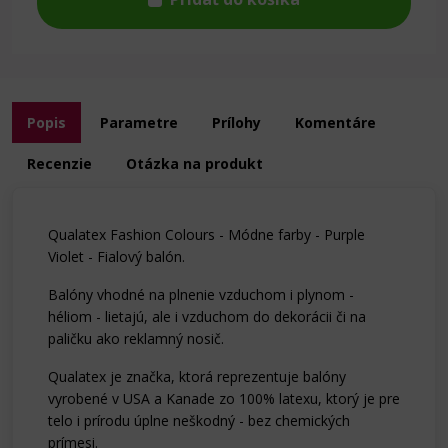
Popis
Parametre
Prílohy
Komentáre
Recenzie
Otázka na produkt
Qualatex Fashion Colours - Módne farby - Purple
Violet - Fialový balón.
Balóny vhodné na plnenie vzduchom i plynom -
héliom - lietajú, ale i vzduchom do dekorácii či na
paličku ako reklamný nosič.
Qualatex je značka, ktorá reprezentuje balóny
vyrobené v USA a Kanade zo 100% latexu, ktorý je pre
telo i prírodu úplne neškodný - bez chemických
prímesi.