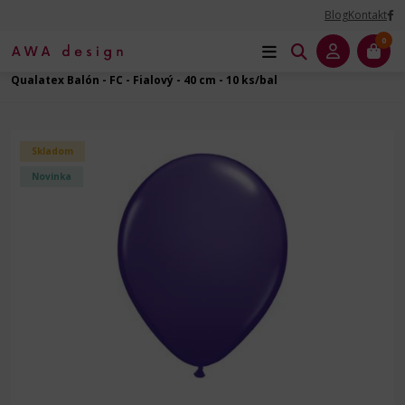
Blog
Kontakt
0
Úvod
Balóny dekoračné
Balóny latexové
Guľatý - 16" - 40 cm
Qualatex Balón - FC - Fialový - 40 cm - 10 ks/bal
Skladom
Novinka