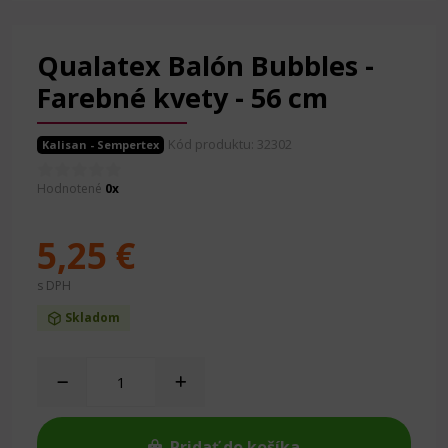
Qualatex Balón Bubbles -
Farebné kvety - 56 cm
Kód produktu: 32302
Kalisan - Sempertex
Hodnotené
0x
5,25 €
s DPH
Skladom
Pridať do košíka