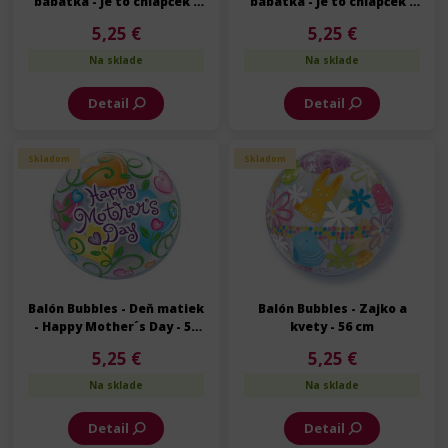
bábätka - Je to chlapček -
bábätka - Je to chlapček -
56 cm
56 cm
5,25 €
5,25 €
Na sklade
Na sklade
Detail
Detail
Skladom
Skladom
Balón Bubbles - Deň matiek
Balón Bubbles - Zajko a
- Happy Mother´s Day - 56
kvety - 56 cm
cm
5,25 €
5,25 €
Na sklade
Na sklade
Detail
Detail