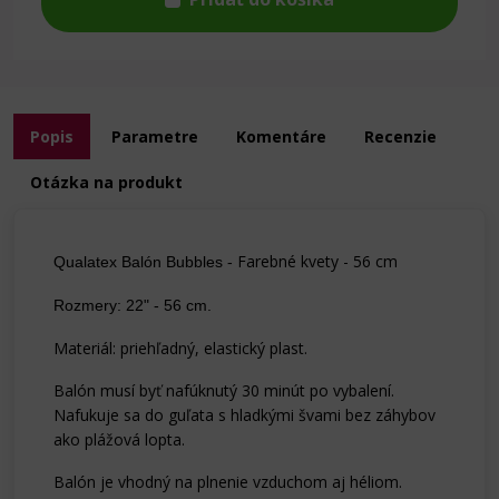
Popis
Parametre
Komentáre
Recenzie
Otázka na produkt
Farebné kvety - 56 cm
Qualatex Balón Bubbles -
Rozmery: 22" - 56 cm.
Materiál: priehľadný, elastický plast.
Balón musí byť nafúknutý 30 minút po vybalení.
Nafukuje sa do guľata s hladkými švami bez záhybov
ako plážová lopta.
Balón je vhodný na plnenie vzduchom aj héliom.