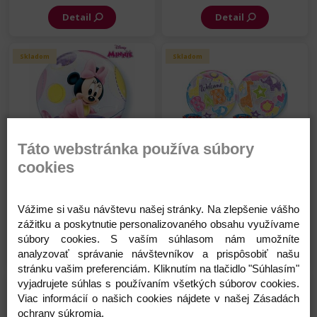
Detail
Detail
Skladom
Skladom
Táto webstránka používa súbory
Balón Bubbles - narodenie
Balón Bubbles - narodenie
cookies
bábätka - Baby Minnie - 56
bábätka - Zvieratká - 56
cm
cm
6,10 €
5,25 €
Vážime si vašu návštevu našej stránky. Na zlepšenie vášho
Na sklade
Na sklade
zážitku a poskytnutie personalizovaného obsahu využívame
súbory cookies. S vaším súhlasom nám umožníte
Detail
Detail
analyzovať správanie návštevníkov a prispôsobiť našu
stránku vašim preferenciám. Kliknutím na tlačidlo "Súhlasím"
vyjadrujete súhlas s používaním všetkých súborov cookies.
Skladom
Skladom
Viac informácií o našich cookies nájdete v našej Zásadách
ochrany súkromia.