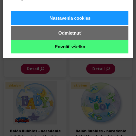
Nastavenia cookies
Balón Bubbles - narodenie
Balón Bubbles - narodenie
Odmietnuť
bábätka - Je to dievčatko -
bábätka - Je to dievčatko -
56 cm
56 cm
Povoliť všetko
5,25 €
5,25 €
Na sklade
Na sklade
Detail
Detail
Skladom
Skladom
Balón Bubbles - narodenie
Balón Bubbles - narodenie