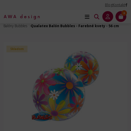
Blog
Kontakt
0
Úvod
Balóny na Párty
Balóny Bubbles a Double Bubbles
Balóny Bubbles
Qualatex Balón Bubbles - Farebné kvety - 56 cm
Skladom