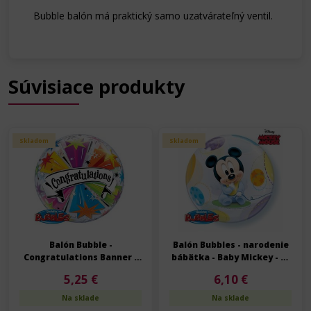
Bubble balón má praktický samo uzatvárateľný ventil.
Súvisiace produkty
Skladom
Skladom
Balón Bubble -
Balón Bubbles - narodenie
Congratulations Banner -
bábätka - Baby Mickey - 56
Gratulujeme - 56 cm
cm
5,25 €
6,10 €
Na sklade
Na sklade