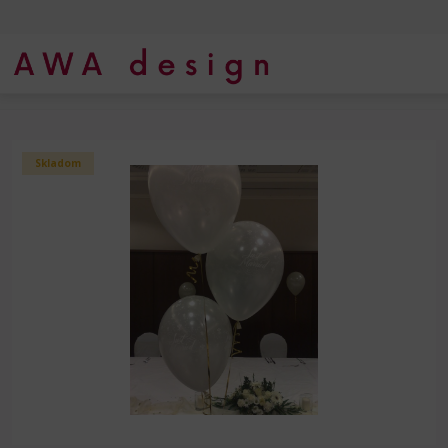
Úvod
Plnenie balónov
Plnenie balónov héliom
Skladom