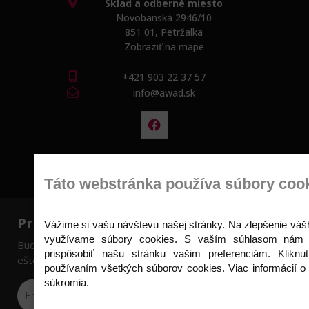
Sklad a odberné miesto
Novobanská 2946/10
851 01, Petržalka
Zobraziť na mape
+421 903 22 37 57
info@awad.sk
Táto webstránka používa súbory coo
Prihláste sa na odber noviniek
Vážime si vašu návštevu našej stránky. Na zlepšenie váš
využívame súbory cookies. S vaším súhlasom nám u
Buďte prvý, kto to vie. Zaregistrujte sa na odber noviniek
prispôsobiť našu stránku vašim preferenciám. Kliknut
ešte dnes
používaním všetkých súborov cookies. Viac informácií o
súkromia.
Odoberať