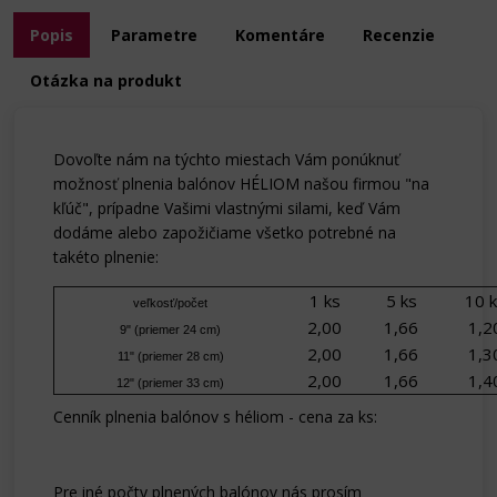
Popis
Parametre
Komentáre
Recenzie
Otázka na produkt
Dovoľte nám na týchto miestach Vám ponúknuť
možnosť plnenia balónov HÉLIOM našou firmou "na
kľúč", prípadne Vašimi vlastnými silami, keď Vám
dodáme alebo zapožičiame všetko potrebné na
takéto plnenie:
1 ks
5 ks
10 
veľkosť/počet
2,00
1,66
1,2
9" (priemer 24 cm)
2,00
1,66
1,3
11" (priemer 28 cm)
2,00
1,66
1,4
12" (priemer 33 cm)
Cenník plnenia balónov s héliom - cena za ks:
Pre iné počty plnených balónov nás prosím