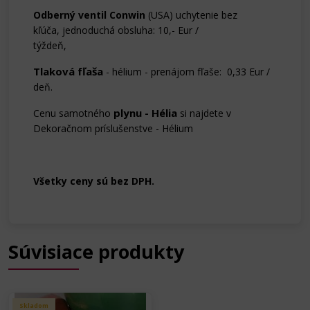
Odberný ventil Conwin
(USA) uchytenie bez
kľúča, jednoduchá obsluha: 10,- Eur /
týždeň,
Tlaková fľaša
- hélium - prenájom fľaše: 0,33 Eur /
deň.
o
plynu - Hélia
Cenu samotnéh
si najdete v
Dekoračnom príslušenstve - Hélium
Všetky ceny sú bez DPH.
Súvisiace produkty
Skladom