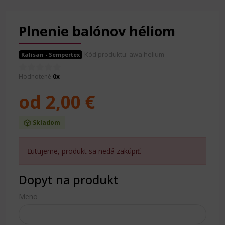
Plnenie balónov héliom
Kód produktu: awa helium
Kalisan - Sempertex
Hodnotené
0x
od 2,00 €
Skladom
Ľutujeme, produkt sa nedá zakúpiť.
Dopyt na produkt
Meno