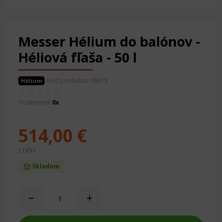
Messer Hélium do balónov -
Héliová fľaša - 50 l
Kód produktu: 09073
Hélium
Hodnotené
0x
514,00 €
s DPH
Skladom