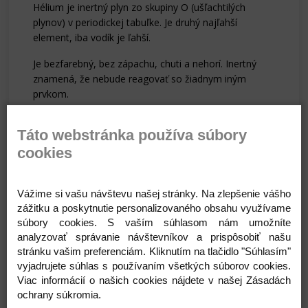
Hélium je inertný plyn zo skupiny O (ušľachtilých
plynov) v periodickej tabuľke. Je druhý najľahší
element, iba vodík je ľahší.
Je bezfarebný, bez zápachu, chuti a nehorí. Inertný
znamená, že nebude reagovať so žiadnym iným
prvkom.
Preto nemôže spôsobiť oheň alebo horieť. Jeho
objaviteľ ho pomenoval po gréckom slove pre slnko –
Táto webstránka používa súbory
Helios.
cookies
V balónoch sa používa zmes hélia a vzduchu
označovaná ako balónový plyn. Zmes pozostáva
Vážime si vašu návštevu našej stránky. Na zlepšenie vášho
z cca. 98% hélia a 2% vzduchu. Molekuly vzduchu,
zážitku a poskytnutie personalizovaného obsahu využívame
ktoré sú oveľa väčšie kolidujú s héliom a spomaľujú
súbory cookies. S vaším súhlasom nám umožníte
ich, čo umožňuje balónom dlhšie sa vznášať. Použitím
analyzovať správanie návštevníkov a prispôsobiť našu
čistého hélia sa zníži čas vznášania.
stránku vašim preferenciám. Kliknutím na tlačidlo "Súhlasím"
vyjadrujete súhlas s používaním všetkých súborov cookies.
Viac informácií o našich cookies nájdete v našej Zásadách
Pre predĺženie času lietania až 25 x je možné použiť
ochrany súkromia.