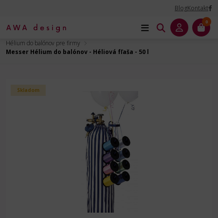
Blog
Kontakt
0
Úvod
Dekoračné príslušenstvo
Hélium do balónov
Hélium do balónov pre firmy
Messer Hélium do balónov - Héliová fľaša - 50 l
Skladom