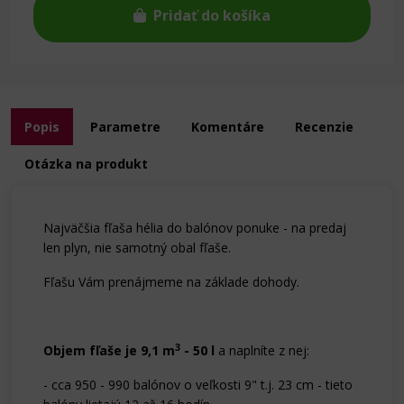
Pridať do košíka
Popis
Parametre
Komentáre
Recenzie
Otázka na produkt
Najväčšia fľaša hélia do balónov ponuke - na predaj
len plyn, nie samotný obal fľaše.
Fľašu Vám prenájmeme na základe dohody.
3
Objem fľaše je 9,1 m
- 50 l
a naplníte z nej:
- cca 950 - 990 balónov o veľkosti 9" t.j. 23 cm - tieto