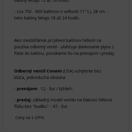
balóny lietajú 12 až 16 hodín.
- cca 750 - 800 balónov o veľkosti 11" t.j. 28 cm -
tieto balóny lietajú 18 až 24 hodín.
Ako medzičlánok pri plnení balónov héliom sa
používa odberný ventil - uľahčuje dávkovanie plynu z
fľaše do balónu, ponúkame ho na prenájom i predaj.
Odberný ventil Conwin
(USA) uchytenie bez
kľúča, jednoduchá obsluha
-
prenájom
: 12,- Eur / týždeň;
-
predaj:
základný model ventilu na tlakovú Héliovú
fľašu bez "budíku" - 47,- Eur.
Ceny sú s DPH.