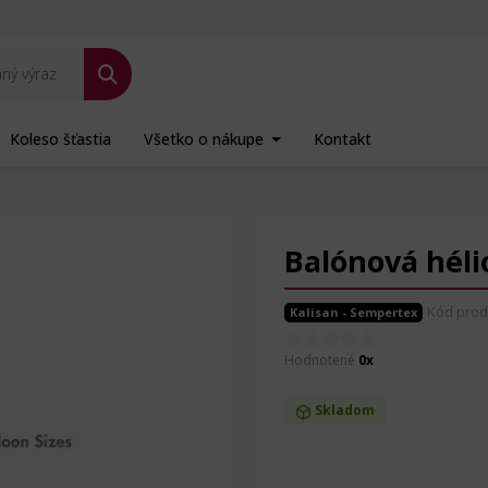
Koleso šťastia
Všetko o nákupe
Kontakt
ca - 5 ks + Hi-Float
Balónová hélio
Kód prod
Kalisan - Sempertex
Hodnotené
0x
Skladom