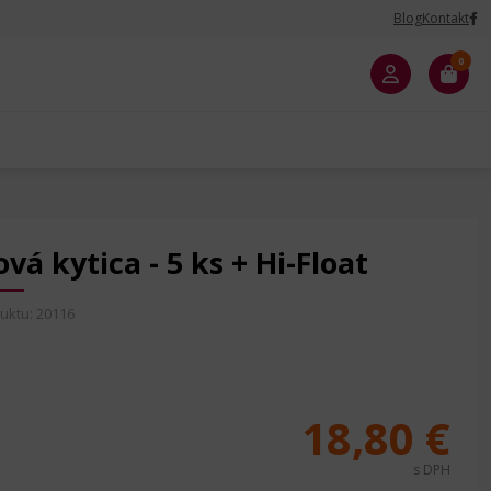
Blog
Kontakt
0
vá kytica - 5 ks + Hi-Float
uktu: 20116
18,80 €
s DPH