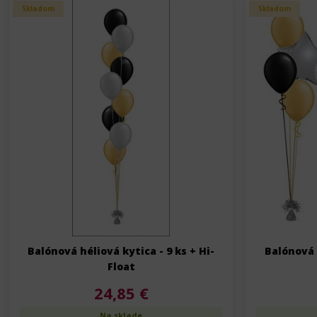
Skladom
Skladom
Balónová héliová kytica - 9 ks + Hi-
Balónová h
Float
24,85 €
Na sklade