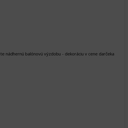
avate nádhernú balónovú výzdobu - dekoráciu v cene darčeka