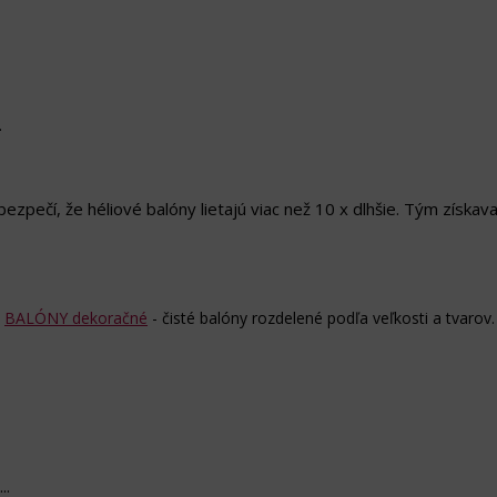
.
bezpečí, že héliové balóny lietajú viac než 10 x dlhšie. Tým získ
o
BALÓNY dekoračné
- čisté balóny rozdelené podľa veľkosti a tvarov.
..