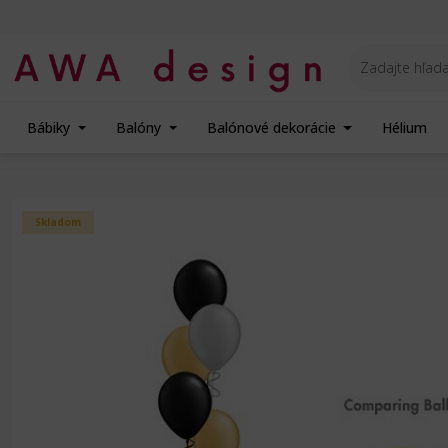
Bábiky
Balóny
Balónové dekorácie
Hélium
Úvod
Donáška balónov
Základné balónové kytice
Balónová héliová kyti
Skladom