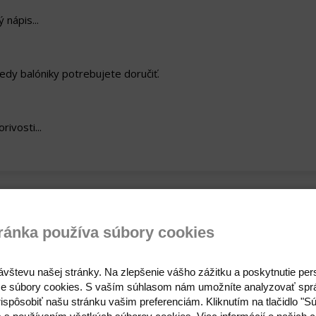
 nápis...
dy balóniky potrebujete doručiť.
ivosti...
ránka používa súbory cookies
Skladom
ávštevu našej stránky. Na zlepšenie vášho zážitku a poskytnutie pe
e súbory cookies. S vaším súhlasom nám umožníte analyzovať spr
ispôsobiť našu stránku vašim preferenciám. Kliknutím na tlačidlo "S