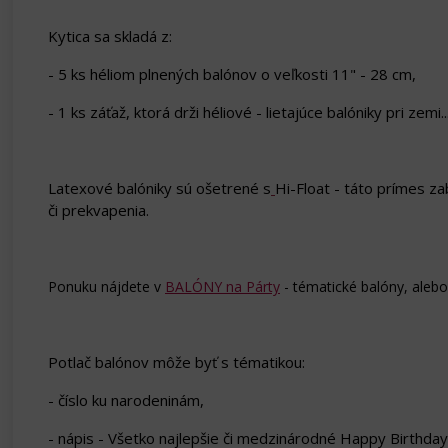
Kytica sa skladá z:
- 5 ks héliom plnených balónov o veľkosti 11" - 28 cm,
- 1 ks záťaž, ktorá drži héliové - lietajúce balóniky pri zemi..
Latexové balóniky sú ošetrené s
Hi-Float - táto prímes za
či prekvapenia.
Ponuku nájdete v
BALÓNY na Párty
- tématické balóny, aleb
Potlač balónov môže byť s tématikou:
- číslo ku narodeninám,
- nápis - Všetko najlepšie či medzinárodné Happy Birthday.