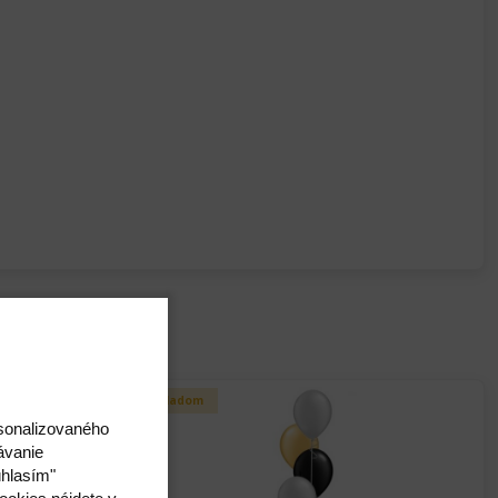
Skladom
rsonalizovaného
ávanie
úhlasím"