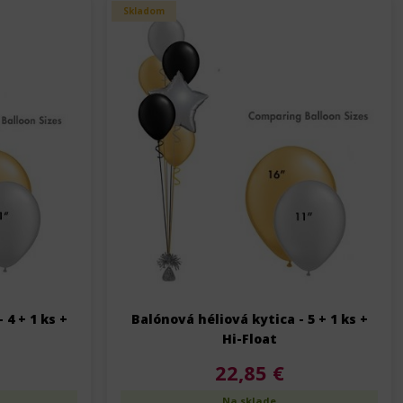
Skladom
 4 + 1 ks +
Balónová héliová kytica - 5 + 1 ks +
Hi-Float
22,85 €
Na sklade