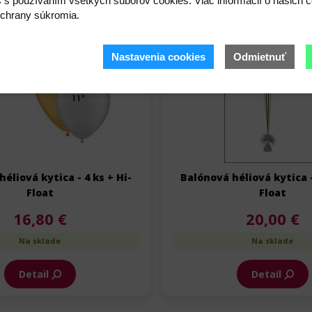
s s používaním všetkých súborov cookies. Viac informácií o našich c
chrany súkromia.
Nastavenia cookies
Odmietnuť
éliová kytica - 4 ks + Hi-
Balónová héliová kytica -
Float
Float
16,80 €
20,00 €
Na sklade
Na sklade
Detail
Detail