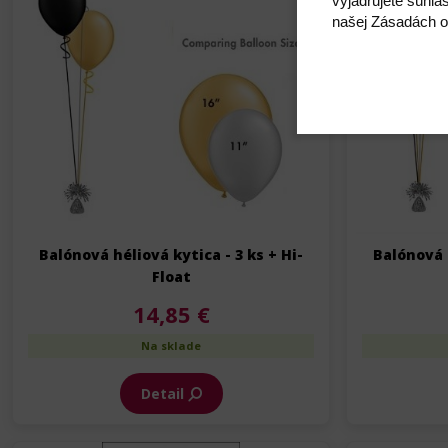
vyjadrujete súhla
našej Zásadách o
Balónová héliová kytica - 3 ks + Hi-
Balónová h
Float
14,85 €
Na sklade
Detail