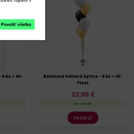
ookies nájdete v
Povoliť všetko
 6 ks + Hi-
Balónová héliová kytica - 8 ks + Hi-
Float
23,00 €
Na sklade
Detail