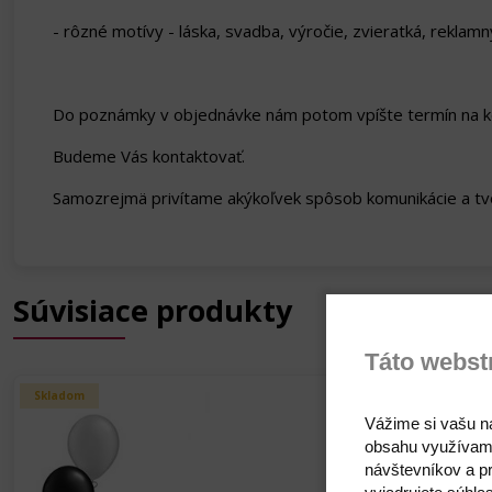
- rôzné motívy - láska, svadba, výročie, zvieratká, reklamný
Do poznámky v objednávke nám potom vpíšte termín na ke
Budeme Vás kontaktovať.
Samozrejmä privítame akýkoľvek spôsob komunikácie a tvor
Súvisiace produkty
Táto webst
Skladom
Skladom
Vážime si vašu n
obsahu využívam
návštevníkov a pr