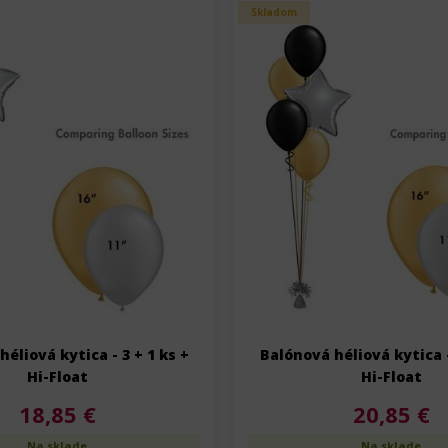
Skladom
éliová kytica - 3 + 1 ks +
Balónová héliová kytica -
Hi-Float
Hi-Float
18,85 €
20,85 €
Na sklade
Na sklade