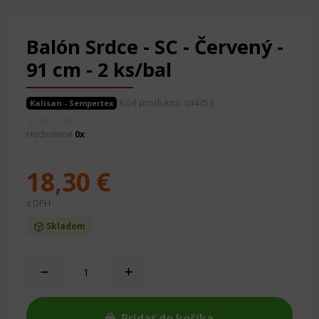
Balón Srdce - SC - Červený -
91 cm - 2 ks/bal
Kód produktu: q44353
Kalisan - Sempertex
Hodnotené
0x
18,30 €
s DPH
Skladom
Pridať do košíka