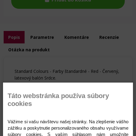
Popis
Parametre
Komentáre
Recenzie
Otázka na produkt
Standard Colours - Farby štandardné - Red - Červený,
latexový balón Srdce.
Balóny vhodné na plnenie vzduchom i plynom -
Táto webstránka používa súbory
héliom - lietajú, ale i vzduchom do dekorácii či na
cookies
paličku ako reklamný nosič.
Qualatex je značka, ktorá reprezentuje balóny
vyrobené v USA a Kanade zo 100% latexu, ktorý je pre
Vážime si vašu návštevu našej stránky. Na zlepšenie vášho
telo i prírodu úplne neškodný - bez chemických
zážitku a poskytnutie personalizovaného obsahu využívame
prímesi.
súbory cookies. S vaším súhlasom nám umožníte