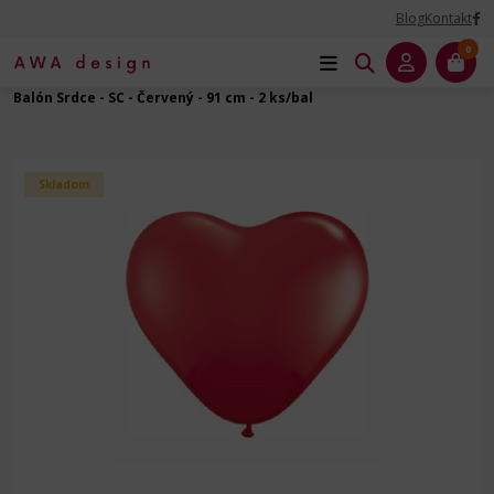
Blog
Kontakt
0
Úvod
Balóny dekoračné
Srdce
Srdce - 3' - 90 cm
Balón Srdce - SC - Červený - 91 cm - 2 ks/bal
Skladom