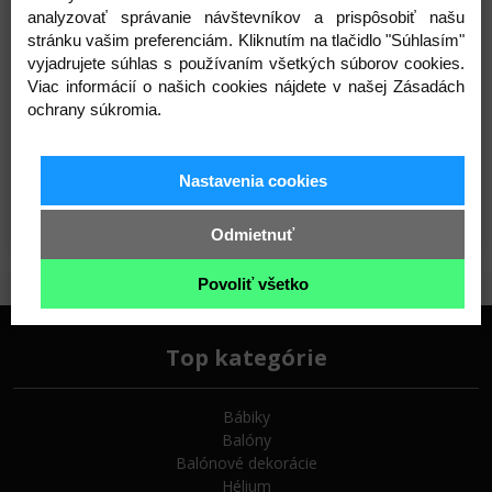
analyzovať správanie návštevníkov a prispôsobiť našu
Materiál: latex. Qualatexové balóny sú šetrné k
stránku vašim preferenciám. Kliknutím na tlačidlo "Súhlasím"
životnému prostrediu. Rozkladajú sa v rovnakom čase
vyjadrujete súhlas s používaním všetkých súborov cookies.
Viac informácií o našich cookies nájdete v našej Zásadách
ako dubový list.
ochrany súkromia.
Dekoratéri na celom svete ich používajú najmä pre ich
pravidelné tvary, pevnosť, širokú škálu rozmerov a
viac ako 70 farieb.
Nastavenia cookies
Odmietnuť
Povoliť všetko
Top kategórie
Bábiky
Balóny
Balónové dekorácie
Hélium