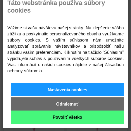
Táto webstránka používa súbory
Skladom
Skladom
cookies
Vážime si vašu návštevu našej stránky. Na zlepšenie vášho
zážitku a poskytnutie personalizovaného obsahu využívame
súbory cookies. S vaším súhlasom nám umožníte
Balón Srdce - SC - Červený -
Balón Srdce - SC - Červený -
analyzovať správanie návštevníkov a prispôsobiť našu
38 cm - 10 ks/bal
38 cm - 10 ks/bal
stránku vašim preferenciám. Kliknutím na tlačidlo "Súhlasím"
vyjadrujete súhlas s používaním všetkých súborov cookies.
9,45 €
8,90 €
Viac informácií o našich cookies nájdete v našej Zásadách
Na sklade
Na sklade
ochrany súkromia.
Detail
Detail
Nastavenia cookies
Skladom
Skladom
Odmietnuť
Povoliť všetko