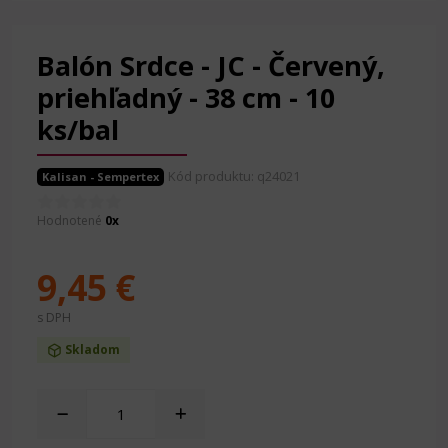
Balón Srdce - JC - Červený,
priehľadný - 38 cm - 10
ks/bal
Kód produktu: q24021
Kalisan - Sempertex
Hodnotené
0x
9,45 €
s DPH
Skladom