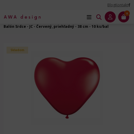
Blog
Kontakt
0
Úvod
Balóny dekoračné
Srdce
Srdce - 15" - 38 cm
Balón Srdce - JC - Červený, priehľadný - 38 cm - 10 ks/bal
Skladom