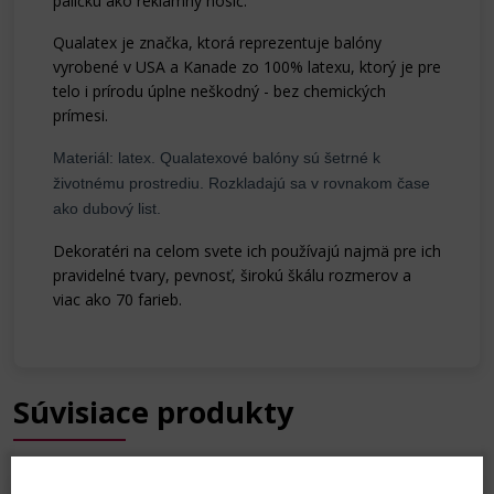
paličku ako reklamný nosič.
Qualatex je značka, ktorá reprezentuje balóny
vyrobené v USA a Kanade zo 100% latexu, ktorý je pre
telo i prírodu úplne neškodný - bez chemických
prímesi.
Materiál: latex. Qualatexové balóny sú šetrné k
životnému prostrediu. Rozkladajú sa v rovnakom čase
ako dubový list.
Dekoratéri na celom svete ich používajú najmä pre ich
pravidelné tvary, pevnosť, širokú škálu rozmerov a
viac ako 70 farieb.
Súvisiace produkty