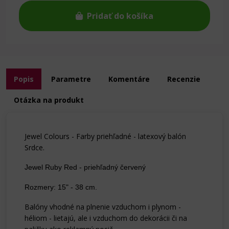
Pridať do košíka
Popis
Parametre
Komentáre
Recenzie
Otázka na produkt
Jewel Colours - Farby priehľadné - latexový balón
Srdce.
Jewel Ruby Red - priehľadný červený
Rozmery: 15" - 38 cm.
Balóny vhodné na plnenie vzduchom i plynom -
héliom - lietajú, ale i vzduchom do dekorácii či na