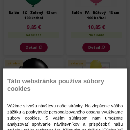
Balón - SC - Zelený - 13 cm -
Balón - FA - Rúžový - 13 cm -
100 ks/bal
100 ks/bal
9,85 €
10,85 €
Na sklade
Na sklade
Detail
Detail
Skladom
Skladom
Táto webstránka používa súbory
cookies
Vážime si vašu návštevu našej stránky. Na zlepšenie vášho
Balón - FA - Čierny - 13 cm -
Balón - Standard
zážitku a poskytnutie personalizovaného obsahu využívame
100 ks/bal
Assortment - 13 cm - mix -
100 ks/bal
súbory cookies. S vaším súhlasom nám umožníte
10,85 €
9,85 €
analyzovať správanie návštevníkov a prispôsobiť našu
Na sklade
Na sklade