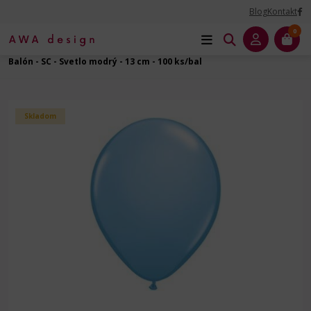
Blog
Kontakt
0
Úvod
Balóny dekoračné
Balóny latexové
Guľatý - 5" - 13 cm
Balón - SC - Svetlo modrý - 13 cm - 100 ks/bal
Skladom