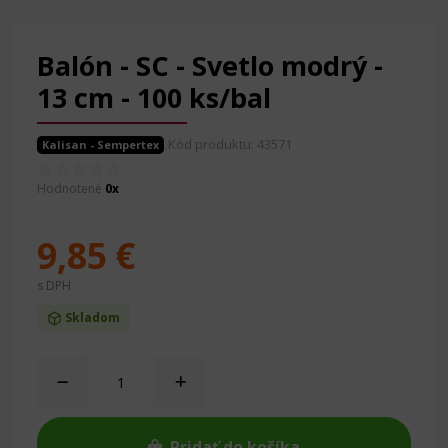
Balón - SC - Svetlo modrý -
13 cm - 100 ks/bal
Kód produktu: 43571
Kalisan - Sempertex
Hodnotené
0x
9,85 €
s DPH
Skladom
Pridať do košíka