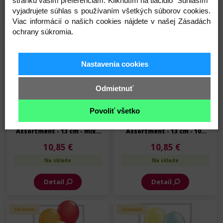
stránku vašim preferenciám. Kliknutím na tlačidlo "Súhlasím"
vyjadrujete súhlas s používaním všetkých súborov cookies.
Detail
Detail
Viac informácií o našich cookies nájdete v našej Zásadách
ochrany súkromia.
Skladom
Skladom
Nastavenia cookies
Odmietnuť
Povoliť všetko
Balón - Fantasy
Balón - Carnival
Assortment - 13 cm - mix -
Assortment - 13 cm - 100
100 ks/bal
ks/bal - mix
10,85 €
10,85 €
Na sklade
Na sklade
Detail
Detail
Skladom
Skladom