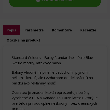
Popis
Parametre
Komentáre
Recenzie
Otázka na produkt
Standard Colours - Farby štandardné - Pale Blue -
Svetlo modrý, latexový balón.
Balóny vhodné na plnenie vzduchom i plynom -
héliom - lietajú, ale i vzduchom do dekorácii či na
paličku ako reklamný nosič.
Qualatex je značka, ktorá reprezentuje balóny
vyrobené v USA a Kanade zo 100% latexu, ktorý je
pre telo i prírodu úplne neškodný - bez chemických
prímesi.