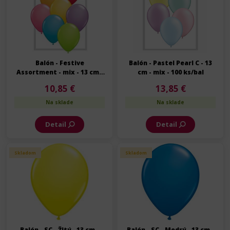
Balón - Festive
Balón - Pastel Pearl C - 13
Assortment - mix - 13 cm -
cm - mix - 100 ks/bal
100 ks/bal
10,85 €
13,85 €
Na sklade
Na sklade
Detail
Detail
Skladom
Skladom
Balón - SC - Žltý - 13 cm -
Balón - SC - Modrý - 13 cm -