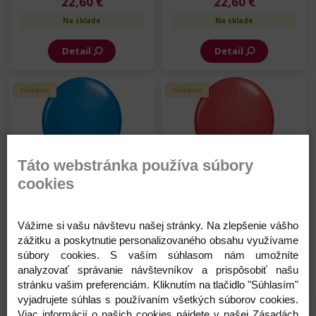
22,60 €
22,60 €
Na sklade
Na sklade
Detail
Detail
Skladom
Skladom
Táto webstránka používa súbory
cookies
Balón - SC - Modrý - 28 cm
Balón - SC - Červený - 28 cm
-100 ks/bal
- 100 ks/bal
Vážime si vašu návštevu našej stránky. Na zlepšenie vášho
22,60 €
22,60 €
zážitku a poskytnutie personalizovaného obsahu využívame
Na sklade
Na sklade
súbory cookies. S vaším súhlasom nám umožníte
analyzovať správanie návštevníkov a prispôsobiť našu
Detail
Detail
stránku vašim preferenciám. Kliknutím na tlačidlo "Súhlasím"
vyjadrujete súhlas s používaním všetkých súborov cookies.
Viac informácií o našich cookies nájdete v našej Zásadách