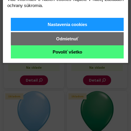
Skladom
Skladom
ochrany súkromia.
Nastavenia cookies
Odmietnuť
Balón - SC - Oranžový - 28
Balón - SC - Ružový - 28 cm -
cm - 100 ks/bal
100 ks/bal
Povoliť všetko
22,60 €
22,60 €
Na sklade
Na sklade
Detail
Detail
Skladom
Skladom