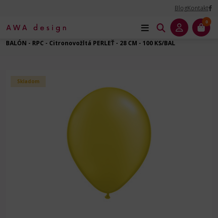
Blog
Kontakt
0
Úvod
Balóny dekoračné
Balóny latexové
Guľatý - 11" - 28 cm
BALÓN - RPC - Citronovožltá PERLEŤ - 28 CM - 100 KS/BAL
Skladom