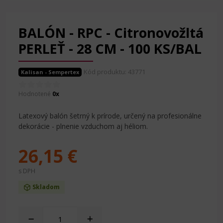
BALÓN - RPC - Citronovožltá
PERLEŤ - 28 CM - 100 KS/BAL
Kód produktu: 43771
Kalisan - Sempertex
Hodnotené
0x
Latexový balón šetrný k prírode, určený na profesionálne
dekorácie - plnenie vzduchom aj héliom.
26,15 €
s DPH
Skladom