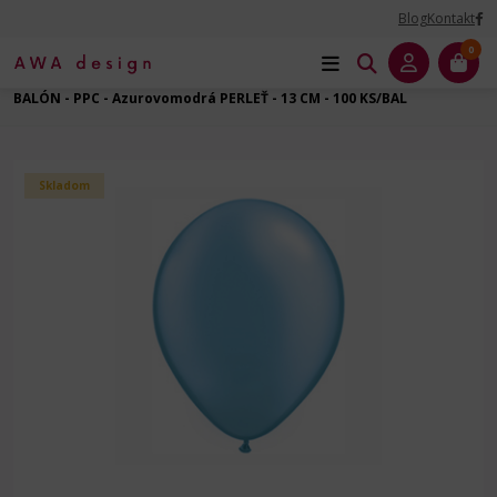
Blog
Kontakt
0
Úvod
Balóny dekoračné
Balóny latexové
Guľatý - 5" - 13 cm
BALÓN - PPC - Azurovomodrá PERLEŤ - 13 CM - 100 KS/BAL
Skladom