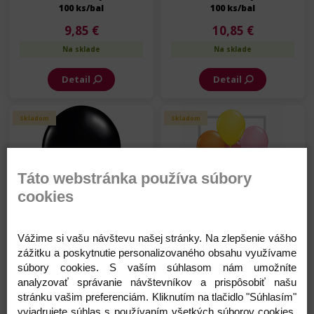
100 ks/bal
100 ks/bal
9,85 €
10,85 €
Na sklade
Na sklade
Detail
Detail
Skladom
Skladom
Táto webstránka používa súbory
cookies
Balón - FA - Čierny - 13 cm -
Balón - Standard
100 ks/bal
Assortment - 13 cm - mix -
Vážime si vašu návštevu našej stránky. Na zlepšenie vášho
100 ks/bal
zážitku a poskytnutie personalizovaného obsahu využívame
10,85 €
9,85 €
súbory cookies. S vaším súhlasom nám umožníte
Na sklade
Na sklade
analyzovať správanie návštevníkov a prispôsobiť našu
stránku vašim preferenciám. Kliknutím na tlačidlo "Súhlasím"
Detail
Detail
vyjadrujete súhlas s používaním všetkých súborov cookies.