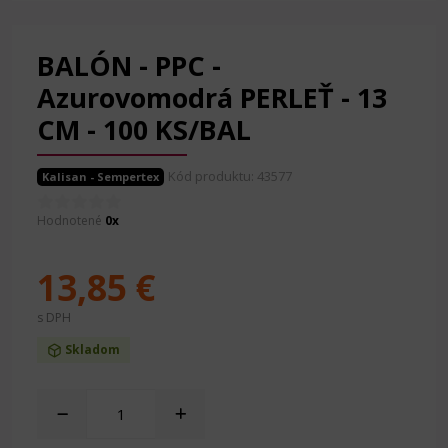
BALÓN - PPC -
Azurovomodrá PERLEŤ - 13
CM - 100 KS/BAL
Kód produktu: 43577
Kalisan - Sempertex
Hodnotené
0x
13,85 €
s DPH
Skladom