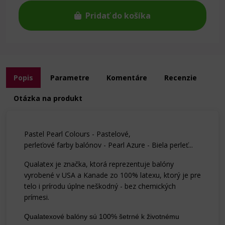
Pridať do košíka
Popis
Parametre
Komentáre
Recenzie
Otázka na produkt
Pastel Pearl Colours - Pastelové,
perleťové farby balónov - Pearl Azure - Biela perleť...
Qualatex je značka, ktorá reprezentuje balóny
vyrobené v USA a Kanade zo 100% latexu, ktorý je pre
telo i prírodu úplne neškodný - bez chemických
prímesi.
Qualatexové balóny sú 100% šetrné k životnému