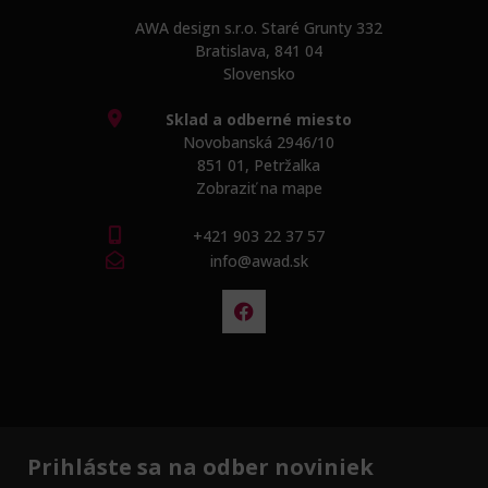
AWA design s.r.o. Staré Grunty 332
Bratislava, 841 04
Slovensko
Sklad a odberné miesto
Novobanská 2946/10
851 01, Petržalka
Zobraziť na mape
+421 903 22 37 57
info@awad.sk
Prihláste sa na odber noviniek