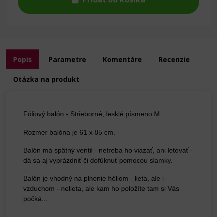
Popis
Parametre
Komentáre
Recenzie
Otázka na produkt
Fóliový balón - Strieborné, lesklé písmeno M.
Rozmer balóna je 61 x 85 cm.
Balón má spätný ventil - netreba ho viazať, ani letovať -
dá sa aj vyprázdniť či dofúknuť pomocou slamky.
Balón je vhodný na plnenie héliom - lieta, ale i
vzduchom - nelieta, ale kam ho položíte tam si Vás
počká...