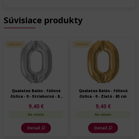
Súvisiace produkty
Skladom
Skladom
Qualatex Balón - fóliová
Qualatex Balón - fóliová
číslica - 0 - Strieborná - 85
číslica - 0 - Zlatá - 85 cm
cm
9,40 €
9,40 €
Na sklade
Na sklade
Detail
Detail