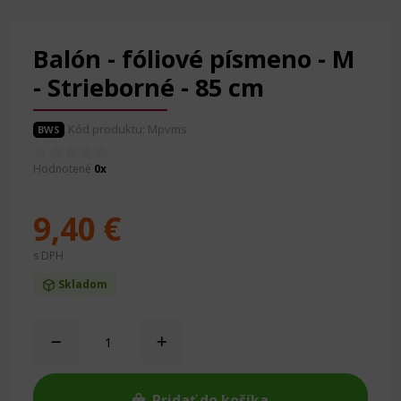
Balón - fóliové písmeno - M
- Strieborné - 85 cm
Kód produktu: Mpvms
BWS
Hodnotené
0x
9,40 €
s DPH
Skladom
Pridať do košíka