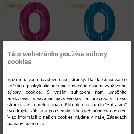
Skladom
Skladom
Qualatex Balón - fóliová
Qualatex Balón - fóliová
Táto webstránka používa súbory
číslica - 0 - Magenta - Sýta
číslica - 0 - Modrá - 85 cm
cookies
ružová - 85 cm
9,40 €
9,40 €
Na sklade
Na sklade
Vážime si vašu návštevu našej stránky. Na zlepšenie vášho
zážitku a poskytnutie personalizovaného obsahu využívame
Detail
Detail
súbory cookies. S vaším súhlasom nám umožníte
analyzovať správanie návštevníkov a prispôsobiť našu
Skladom
Skladom
stránku vašim preferenciám. Kliknutím na tlačidlo "Súhlasím"
vyjadrujete súhlas s používaním všetkých súborov cookies.
Viac informácií o našich cookies nájdete v našej Zásadách
ochrany súkromia.