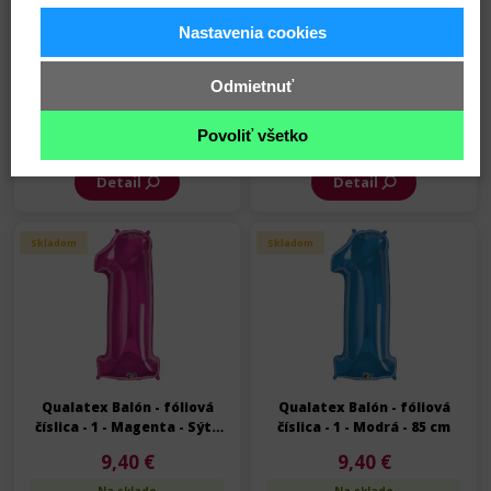
Nastavenia cookies
Qualatex Balón - fóliová
Qualatex Balón - fóliová
číslica - 1 - Strieborná - 85
číslica - 1 - Zlatá - 85 cm
Odmietnuť
cm
9,40 €
9,40 €
Povoliť všetko
Na sklade
Na sklade
Detail
Detail
Skladom
Skladom
Qualatex Balón - fóliová
Qualatex Balón - fóliová
číslica - 1 - Magenta - Sýta
číslica - 1 - Modrá - 85 cm
ružová - 85 cm
9,40 €
9,40 €