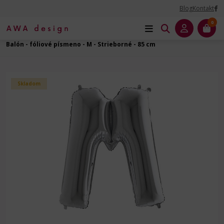
Blog
Kontakt
0
Úvod
Balóny na Párty
Čísla a Písmená - fóliový balón
Balón - fóliové písmeno - M - Strieborné - 85 cm
Skladom