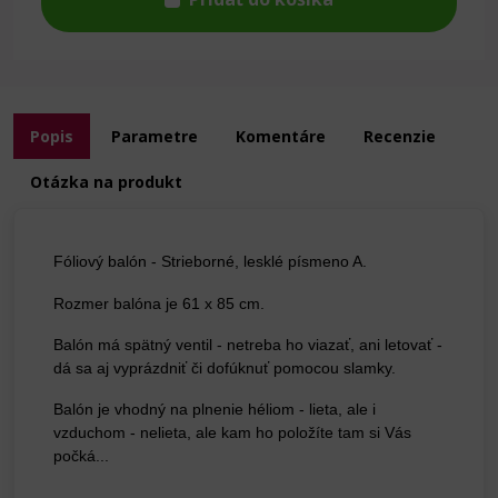
Popis
Parametre
Komentáre
Recenzie
Otázka na produkt
Fóliový balón - Strieborné, lesklé písmeno A.
Rozmer balóna je 61 x 85 cm.
Balón má spätný ventil - netreba ho viazať, ani letovať -
dá sa aj vyprázdniť či dofúknuť pomocou slamky.
Balón je vhodný na plnenie héliom - lieta, ale i
vzduchom - nelieta, ale kam ho položíte tam si Vás
počká...