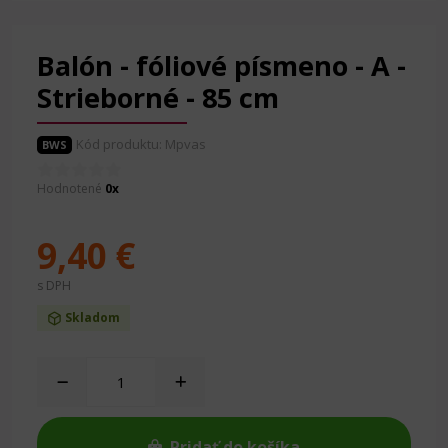
Balón - fóliové písmeno - A -
Strieborné - 85 cm
Kód produktu: Mpvas
BWS
Hodnotené
0x
9,40 €
s DPH
Skladom
Pridať do košíka