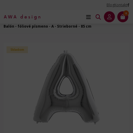
Blog
Kontakt
0
Úvod
Balóny na Párty
Čísla a Písmená - fóliový balón
Balón - fóliové písmeno - A - Strieborné - 85 cm
Skladom