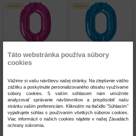
Skladom
Skladom
Qualatex Balón - fóliová
Qualatex Balón - fóliová
Táto webstránka používa súbory
číslica - 0 - Magenta - Sýta
číslica - 0 - Modrá - 85 cm
cookies
ružová - 85 cm
9,40 €
9,40 €
Na sklade
Na sklade
Vážime si vašu návštevu našej stránky. Na zlepšenie vášho
zážitku a poskytnutie personalizovaného obsahu využívame
Detail
Detail
súbory cookies. S vaším súhlasom nám umožníte
analyzovať správanie návštevníkov a prispôsobiť našu
Skladom
Skladom
stránku vašim preferenciám. Kliknutím na tlačidlo "Súhlasím"
vyjadrujete súhlas s používaním všetkých súborov cookies.
Viac informácií o našich cookies nájdete v našej Zásadách
ochrany súkromia.