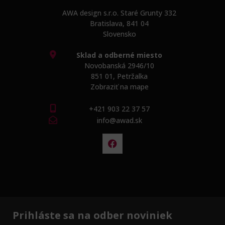
AWA design s.r.o. Staré Grunty 332
Bratislava, 841 04
Slovensko
Sklad a odberné miesto
Novobanská 2946/10
851 01, Petržalka
Zobraziť na mape
+421 903 22 37 57
info@awad.sk
Prihláste sa na odber noviniek