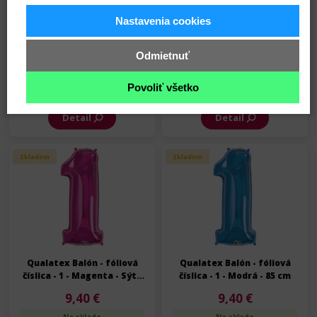
Nastavenia cookies
Qualatex Balón - fóliová
Qualatex Balón - fóliová
číslica - 1 - Strieborná - 85
číslica - 1 - Zlatá - 85 cm
Odmietnuť
cm
9,40 €
9,40 €
Povoliť všetko
Na sklade
Na sklade
Detail
Detail
Skladom
Skladom
Qualatex Balón - fóliová
Qualatex Balón - fóliová
číslica - 1 - Magenta - Sýta
číslica - 1 - Modrá - 85 cm
ružová - 85 cm
9,40 €
9,40 €