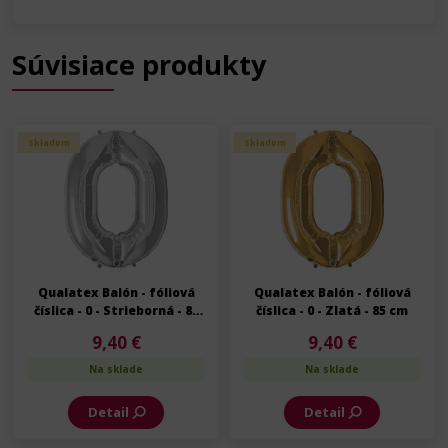
Súvisiace produkty
Skladom
Skladom
Qualatex Balón - fóliová
Qualatex Balón - fóliová
číslica - 0 - Strieborná - 85
číslica - 0 - Zlatá - 85 cm
cm
9,40 €
9,40 €
Na sklade
Na sklade
Detail
Detail