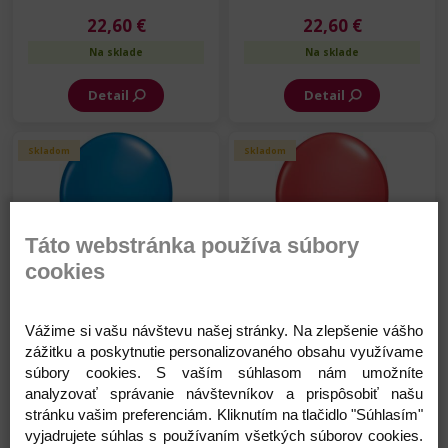
22,60 €
22,60 €
Na sklade
Na sklade
Detail
Detail
Skladom
Skladom
Táto webstránka používa súbory
cookies
Balón - SC - Modrý - 28 cm
Balón - SC - Červený - 28 cm
-100 ks/bal
- 100 ks/bal
Vážime si vašu návštevu našej stránky. Na zlepšenie vášho
22,60 €
22,60 €
zážitku a poskytnutie personalizovaného obsahu využívame
súbory cookies. S vaším súhlasom nám umožníte
Na sklade
Na sklade
analyzovať správanie návštevníkov a prispôsobiť našu
stránku vašim preferenciám. Kliknutím na tlačidlo "Súhlasím"
Detail
Detail
vyjadrujete súhlas s používaním všetkých súborov cookies.