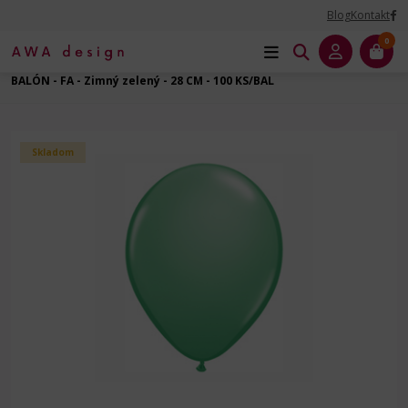
Blog
Kontakt
0
Úvod
Balóny dekoračné
Balóny latexové
Guľatý - 11" - 28 cm
BALÓN - FA - Zimný zelený - 28 CM - 100 KS/BAL
Skladom