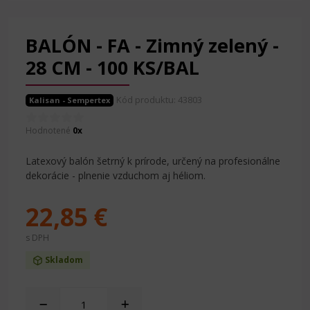
BALÓN - FA - Zimný zelený -
28 CM - 100 KS/BAL
Kód produktu: 43803
Kalisan - Sempertex
Hodnotené
0x
Latexový balón šetrný k prírode, určený na profesionálne
dekorácie - plnenie vzduchom aj héliom.
22,85 €
s DPH
Skladom