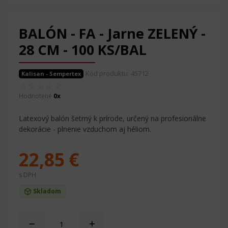
BALÓN - FA - Jarne ZELENÝ -
28 CM - 100 KS/BAL
Kód produktu: 45712
Kalisan - Sempertex
Hodnotené
0x
Latexový balón šetrný k prírode, určený na profesionálne
dekorácie - plnenie vzduchom aj héliom.
22,85 €
s DPH
Skladom