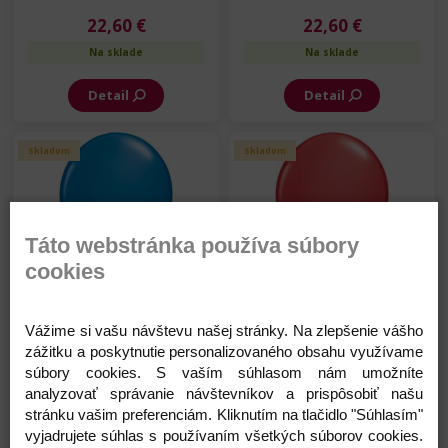
22,60 €
22,60 €
Na sklade
Na sklade
Detail
Detail
Skladom
Skladom
Táto webstránka používa súbory
cookies
Balón - SC - Modrý - 28 cm
Balón - SC - Červený - 28 cm
-100 ks/bal
- 100 ks/bal
Vážime si vašu návštevu našej stránky. Na zlepšenie vášho
22,60 €
22,60 €
zážitku a poskytnutie personalizovaného obsahu využívame
súbory cookies. S vaším súhlasom nám umožníte
Na sklade
Na sklade
analyzovať správanie návštevníkov a prispôsobiť našu
stránku vašim preferenciám. Kliknutím na tlačidlo "Súhlasím"
Detail
Detail
vyjadrujete súhlas s používaním všetkých súborov cookies.