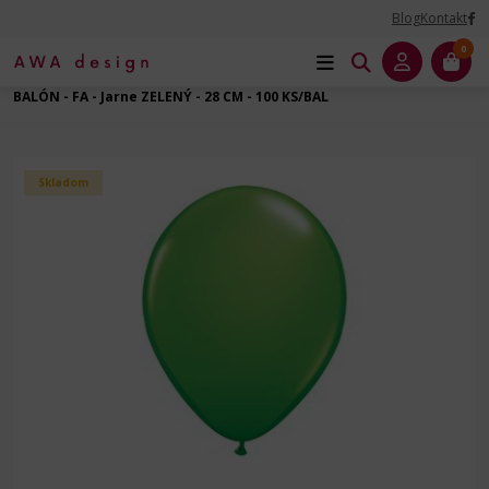
Blog
Kontakt
0
Úvod
Balóny dekoračné
Balóny latexové
Guľatý - 11" - 28 cm
BALÓN - FA - Jarne ZELENÝ - 28 CM - 100 KS/BAL
Skladom