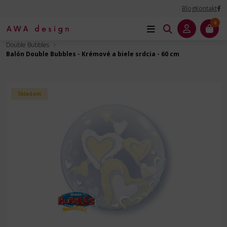
Blog
Kontakt
0
Úvod
Balóny na Párty
Balóny Bubbles a Double Bubbles
Double Bubbles
Balón Double Bubbles - Krémové a biele srdcia - 60 cm
Skladom