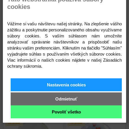
Na sklade
Na sklade
cookies
Detail
Detail
Vážime si vašu návštevu našej stránky. Na zlepšenie vášho
zážitku a poskytnutie personalizovaného obsahu využívame
Skladom
Skladom
súbory cookies. S vaším súhlasom nám umožníte
analyzovať správanie návštevníkov a prispôsobiť našu
stránku vašim preferenciám. Kliknutím na tlačidlo "Súhlasím"
vyjadrujete súhlas s používaním všetkých súborov cookies.
Viac informácií o našich cookies nájdete v našej Zásadách
ochrany súkromia.
Balón Double Bubbles -
Qualatex Balón Double
Tropické ryby - Skalár - 60
Bubbles - Mickey Mouse -
cm
60 cm
Nastavenia cookies
11,40 €
13,80 €
Na sklade
Na sklade
Odmietnuť
Detail
Detail
Povoliť všetko
Skladom
Skladom