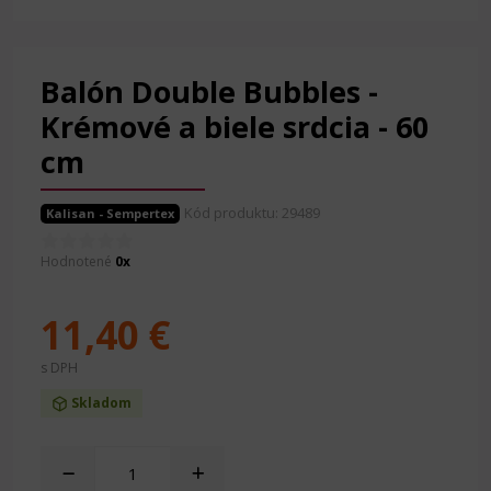
Balón Double Bubbles -
Krémové a biele srdcia - 60
cm
Kód produktu: 29489
Kalisan - Sempertex
Hodnotené
0x
11,40 €
s DPH
Skladom