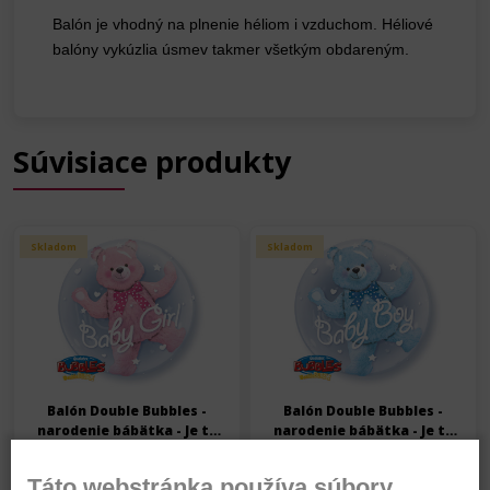
Balón je vhodný na plnenie héliom i vzduchom. Héliové
balóny vykúzlia úsmev takmer všetkým obdareným.
Súvisiace produkty
Skladom
Skladom
Balón Double Bubbles -
Balón Double Bubbles -
narodenie bábätka - Je to
narodenie bábätka - Je to
dievčatko - Macko - 56 cm
chlapček - Macko - 56 cm
11,40 €
11,40 €
Táto webstránka používa súbory