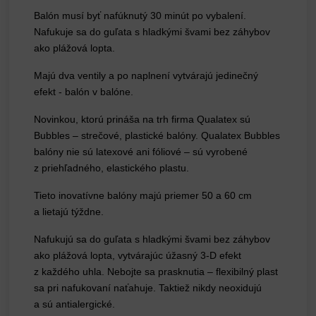
Balón musí byť nafúknutý 30 minút po vybalení.
Nafukuje sa do guľata s hladkými švami bez záhybov
ako plážová lopta.
Majú dva ventily a po naplnení vytvárajú jedinečný
efekt - balón v balóne.
Novinkou, ktorú prináša na trh firma Qualatex sú
Bubbles – strečové, plastické balóny. Qualatex Bubbles
balóny nie sú latexové ani fóliové – sú vyrobené
z priehľadného, elastického plastu.
Tieto inovatívne balóny majú priemer 50 a 60 cm
a lietajú týždne.
Nafukujú sa do guľata s hladkými švami bez záhybov
ako plážová lopta, vytvárajúc úžasný 3-D efekt
z každého uhla. Nebojte sa prasknutia – flexibilný plast
sa pri nafukovaní naťahuje. Taktiež nikdy neoxidujú
a sú antialergické.