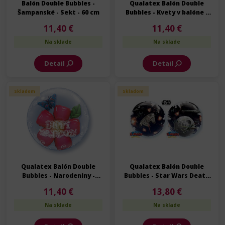
Balón Double Bubbles -
Qualatex Balón Double
Šampanské - Sekt - 60 cm
Bubbles - Kvety v balóne -
60 cm
11,40 €
11,40 €
Na sklade
Na sklade
Detail
Detail
Skladom
Skladom
Qualatex Balón Double
Qualatex Balón Double
Bubbles - Narodeniny -
Bubbles - Star Wars Death
Kvety v balóne - 60 cm
Star - 60 cm
11,40 €
13,80 €
Na sklade
Na sklade