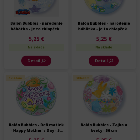
Balón Bubbles - narodenie
Balón Bubbles - narodenie
bábätka - Je to chlapček -
bábätka - Je to chlapček -
56 cm
56 cm
5,25 €
5,25 €
Na sklade
Na sklade
Detail
Detail
Skladom
Skladom
Balón Bubbles - Deň matiek
Balón Bubbles - Zajko a
- Happy Mother´s Day - 56
kvety - 56 cm
cm