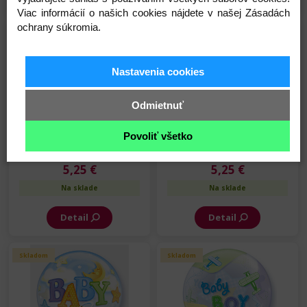
Viac informácií o našich cookies nájdete v našej Zásadách
ochrany súkromia.
Skladom
Skladom
Nastavenia cookies
Odmietnuť
Balón Bubbles - narodenie
Balón Bubbles - narodenie
Povoliť všetko
bábätka - Je to dievčatko -
bábätka - Je to dievčatko -
56 cm
56 cm
5,25 €
5,25 €
Na sklade
Na sklade
Detail
Detail
Skladom
Skladom