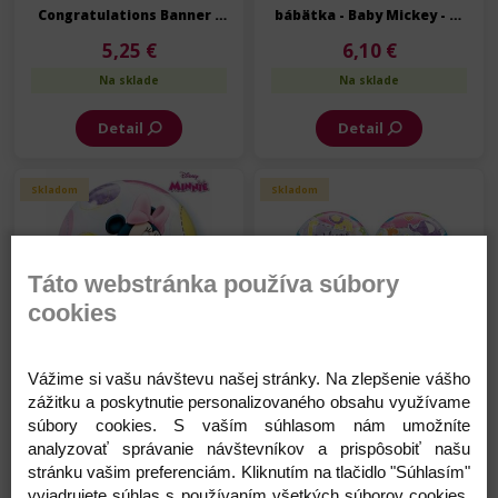
Congratulations Banner -
bábätka - Baby Mickey - 56
Gratulujeme - 56 cm
cm
5,25 €
6,10 €
Na sklade
Na sklade
Detail
Detail
Skladom
Skladom
Táto webstránka používa súbory
cookies
Balón Bubbles - narodenie
Balón Bubbles - narodenie
bábätka - Baby Minnie - 56
bábätka - Zvieratká - 56
Vážime si vašu návštevu našej stránky. Na zlepšenie vášho
cm
cm
zážitku a poskytnutie personalizovaného obsahu využívame
6,10 €
5,25 €
súbory cookies. S vaším súhlasom nám umožníte
Na sklade
Na sklade
analyzovať správanie návštevníkov a prispôsobiť našu
stránku vašim preferenciám. Kliknutím na tlačidlo "Súhlasím"
Detail
Detail
vyjadrujete súhlas s používaním všetkých súborov cookies.