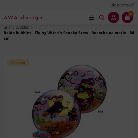
Blog
Kontakt
0
Úvod
Balóny na Párty
Balóny Bubbles a Double Bubbles
Balóny Bubbles
Balón Bubbles - Flying Witch´s Spooky Brew - Bosorka na metle - 56
cm
Skladom