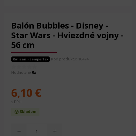
Balón Bubbles - Disney -
Star Wars - Hviezdné vojny -
56 cm
Kód produktu: 10474
Kalisan - Sempertex
Hodnotené
0x
6,10 €
s DPH
Skladom