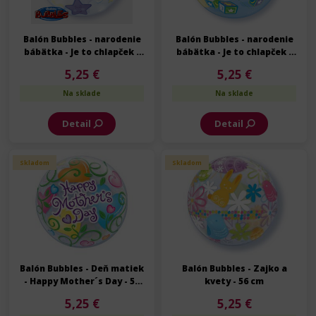
Balón Bubbles - narodenie
Balón Bubbles - narodenie
bábätka - Je to chlapček -
bábätka - Je to chlapček -
56 cm
56 cm
5,25 €
5,25 €
Na sklade
Na sklade
Detail
Detail
Skladom
Skladom
Balón Bubbles - Deň matiek
Balón Bubbles - Zajko a
- Happy Mother´s Day - 56
kvety - 56 cm
cm
5,25 €
5,25 €