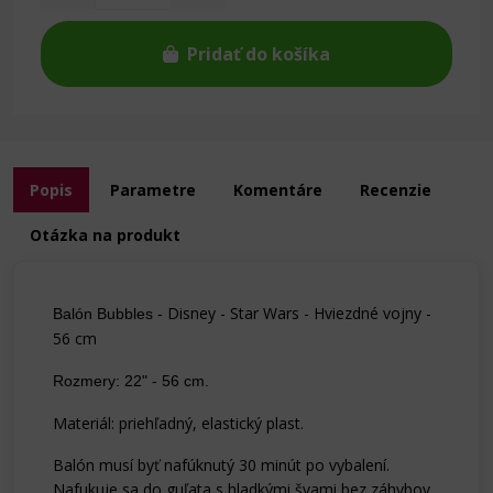
Pridať do košíka
Popis
Parametre
Komentáre
Recenzie
Otázka na produkt
Disney - Star Wars
- Hviezdné vojny -
Balón Bubbles -
56 cm
Rozmery: 22" - 56 cm.
Materiál: priehľadný, elastický plast.
Balón musí byť nafúknutý 30 minút po vybalení.
Nafukuje sa do guľata s hladkými švami bez záhybov