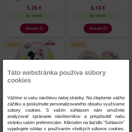
Gratulujeme - 56 cm
cm
5,25 €
6,10 €
Na sklade
Na sklade
Detail
Detail
Skladom
Skladom
Táto webstránka používa súbory
cookies
Balón Bubbles - narodenie
Balón Bubbles - narodenie
bábätka - Baby Minnie - 56
bábätka - Zvieratká - 56
Vážime si vašu návštevu našej stránky. Na zlepšenie vášho
cm
cm
6,10 €
5,25 €
zážitku a poskytnutie personalizovaného obsahu využívame
súbory cookies. S vaším súhlasom nám umožníte
Na sklade
Na sklade
analyzovať správanie návštevníkov a prispôsobiť našu
stránku vašim preferenciám. Kliknutím na tlačidlo "Súhlasím"
Detail
Detail
vyjadrujete súhlas s používaním všetkých súborov cookies.